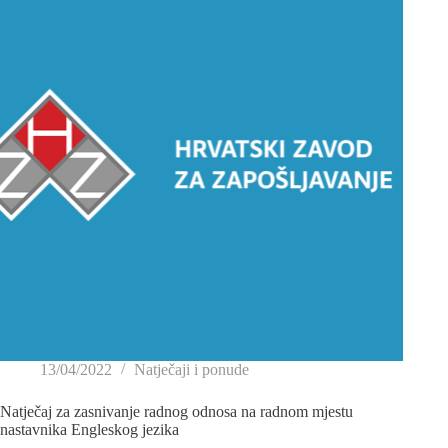
13/04/2022
Natječaji i ponude
Natječaj za zasnivanje radnog odnosa na radnom mjestu
nastavnika Engleskog jezika