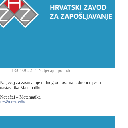
13/04/2022
Natječaji i ponude
Natječaj za zasnivanje radnog odnosa na radnom mjestu
nastavnika Matematike
Natječaj – Matematika
Pročitajte više