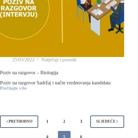
25/03/2022
Natječaji i ponude
Poziv na razgovor – Biologija
Poziv na razgovor Sadržaj i način vrednovanja kandidata
Pročitajte više
1
2
3
PRETHODNO
SLJEDEĆE
4
5
6