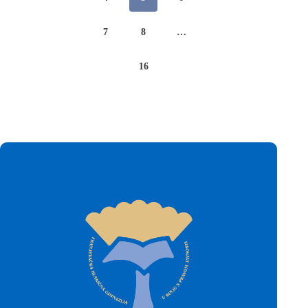
7
8
…
16