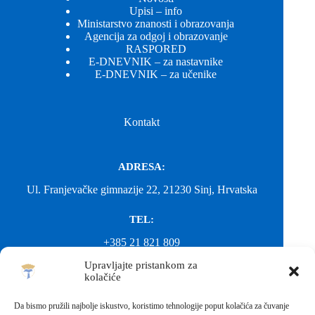
Upisi – info
Ministarstvo znanosti i obrazovanja
Agencija za odgoj i obrazovanje
RASPORED
E-DNEVNIK – za nastavnike
E-DNEVNIK – za učenike
Kontakt
ADRESA:
Ul. Franjevačke gimnazije 22, 21230 Sinj, Hrvatska
TEL:
+385 21 821 809
Upravljajte pristankom za
EMAIL:
kolačiće
ured@gimnazija-franjevacka-klasicna-sinj.skole.hr
Da bismo pružili najbolje iskustvo, koristimo tehnologije poput kolačića za čuvanje