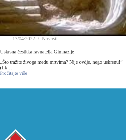
13/04/2022
Novosti
Uskrsna čestitka ravnatelja Gimnazije
„Što tražite živoga među mrtvima? Nije ovdje, nego uskrsnu!“
(Lk…
Pročitajte više