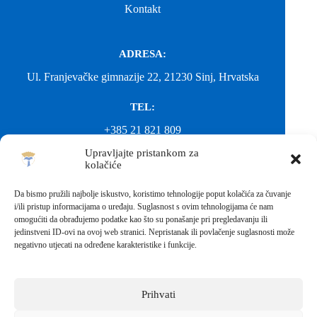
Kontakt
ADRESA:
Ul. Franjevačke gimnazije 22, 21230 Sinj, Hrvatska
TEL:
+385 21 821 809
Upravljajte pristankom za
EMAIL:
kolačiće
ured@gimnazija-franjevacka-klasicna-sinj.skole.hr
Da bismo pružili najbolje iskustvo, koristimo tehnologije poput kolačića za čuvanje
i/ili pristup informacijama o uređaju. Suglasnost s ovim tehnologijama će nam
EMAIL:
omogućiti da obrađujemo podatke kao što su ponašanje pri pregledavanju ili
jedinstveni ID-ovi na ovoj web stranici. Nepristanak ili povlačenje suglasnosti može
fkgsinj@gmail.com
negativno utjecati na određene karakteristike i funkcije.
Svako neovlašteno preuzimanje fotografija i sadržaja s ove web
stranice nije dopušteno. Za objavu vijesti sa stranice molimo
kontaktirati školu.
Prihvati
Sva prava pridržana © 2026 - FRANJEVAČKA KLASIČNA
GIMNAZIJA I STRUKOVNA ŠKOLA U SINJU S