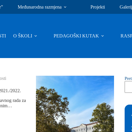
e”
Međunarodna razmjena
Projekti
Galeri
TI
O ŠKOLI
PEDAGOŠKI KUTAK
RAS
sti
Pre
2021./2022.
avnog rada za
tivnim…