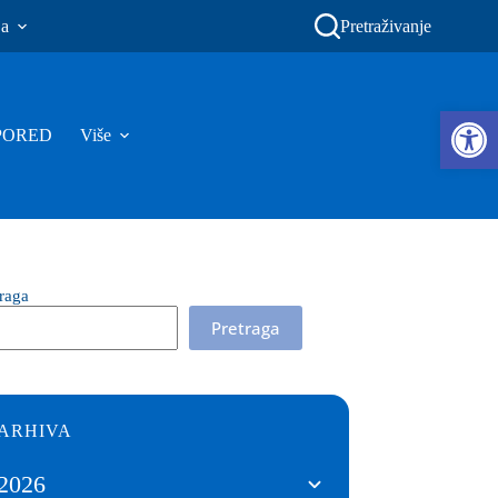
ja
Pretraživanje
Ope
PORED
Više
traga
Pretraga
ARHIVA
2026