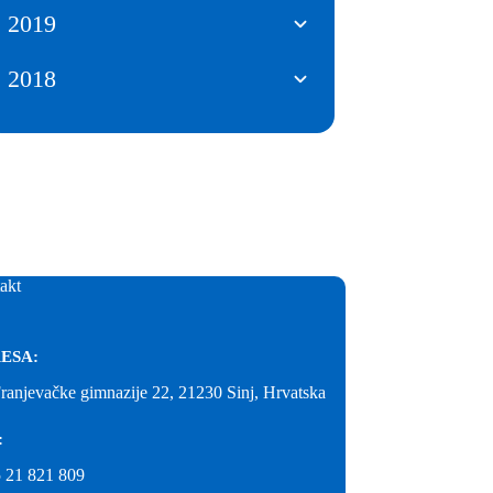
2019
2018
akt
ESA:
Franjevačke gimnazije 22, 21230 Sinj, Hrvatska
:
 21 821 809