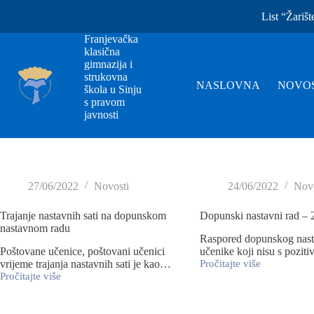
List “Žarišt
Franjevačka
klasična
gimnazija i
strukovna
NASLOVNA
NOVOS
škola u Sinju
s pravom
javnosti
27/06/2022
Novosti
24/06/2022
Novo
Trajanje nastavnih sati na dopunskom
Dopunski nastavni rad – 
nastavnom radu
Raspored dopunskog nast
Poštovane učenice, poštovani učenici
učenike koji nisu s pozi
vrijeme trajanja nastavnih sati je kao…
Pročitajte više
Pročitajte više