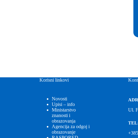
Korisni linkovi
Kont
Novosti
ADR
Upisi – info
Ministarstvo
Ul. 
znanosti i
obrazovanja
TEL
Agencija za odgoj i
obrazovanje
+385
RASPORED