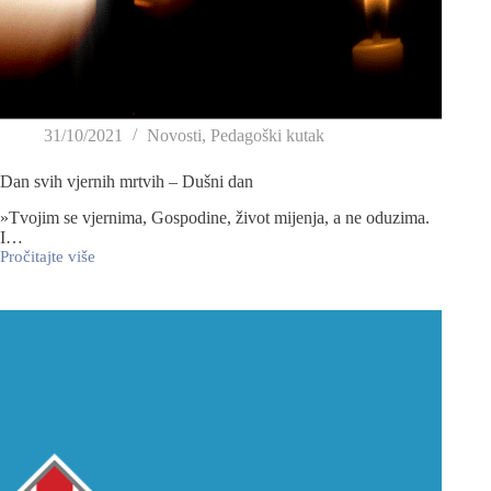
31/10/2021
Novosti
,
Pedagoški kutak
Dan svih vjernih mrtvih – Dušni dan
»Tvojim se vjernima, Gospodine, život mijenja, a ne oduzima.
I…
Pročitajte više