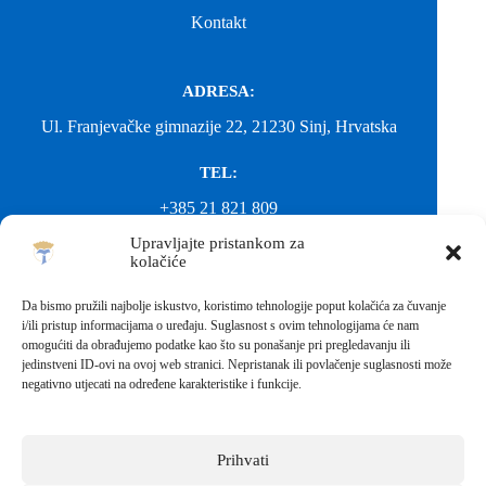
Kontakt
ADRESA:
Ul. Franjevačke gimnazije 22, 21230 Sinj, Hrvatska
TEL:
+385 21 821 809
Upravljajte pristankom za
EMAIL:
kolačiće
ured@gimnazija-franjevacka-klasicna-sinj.skole.hr
Da bismo pružili najbolje iskustvo, koristimo tehnologije poput kolačića za čuvanje
i/ili pristup informacijama o uređaju. Suglasnost s ovim tehnologijama će nam
EMAIL:
omogućiti da obrađujemo podatke kao što su ponašanje pri pregledavanju ili
jedinstveni ID-ovi na ovoj web stranici. Nepristanak ili povlačenje suglasnosti može
fkgsinj@gmail.com
negativno utjecati na određene karakteristike i funkcije.
Svako neovlašteno preuzimanje fotografija i sadržaja s ove web
stranice nije dopušteno. Za objavu vijesti sa stranice molimo
kontaktirati školu.
Prihvati
Sva prava pridržana © 2026 - FRANJEVAČKA KLASIČNA