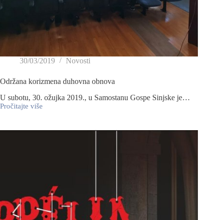
30/03/2019
Novosti
Održana korizmena duhovna obnova
U subotu, 30. ožujka 2019., u Samostanu Gospe Sinjske je…
Pročitajte više