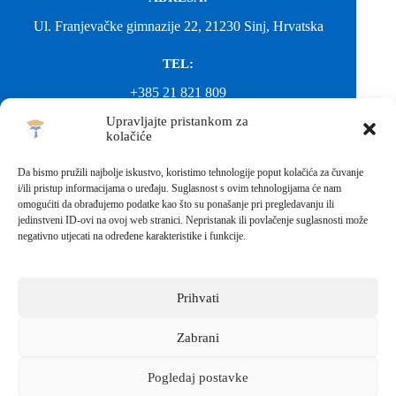
Ul. Franjevačke gimnazije 22, 21230 Sinj, Hrvatska
TEL:
+385 21 821 809
Upravljajte pristankom za
EMAIL:
kolačiće
ured@gimnazija-franjevacka-klasicna-sinj.skole.hr
Da bismo pružili najbolje iskustvo, koristimo tehnologije poput kolačića za čuvanje
i/ili pristup informacijama o uređaju. Suglasnost s ovim tehnologijama će nam
EMAIL:
omogućiti da obrađujemo podatke kao što su ponašanje pri pregledavanju ili
jedinstveni ID-ovi na ovoj web stranici. Nepristanak ili povlačenje suglasnosti može
fkgsinj@gmail.com
negativno utjecati na određene karakteristike i funkcije.
Svako neovlašteno preuzimanje fotografija i sadržaja s ove web
stranice nije dopušteno. Za objavu vijesti sa stranice molimo
kontaktirati školu.
Prihvati
Sva prava pridržana © 2026 - FRANJEVAČKA KLASIČNA
GIMNAZIJA I STRUKOVNA ŠKOLA U SINJU S
PRAVOM JAVNOSTI
Zabrani
Izrada web stranica škole:
IT DESIGN
Pogledaj postavke