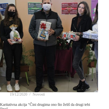
19/12/2020
Novosti
Karitativna akcija “Čini drugima ono što želiš da drugi tebi
čine“