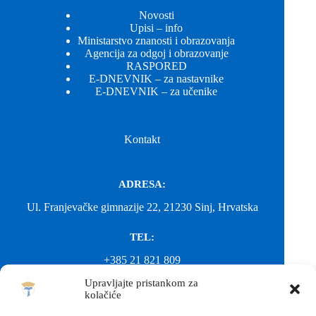
Novosti
Upisi – info
Ministarstvo znanosti i obrazovanja
Agencija za odgoj i obrazovanje
RASPORED
E-DNEVNIK – za nastavnike
E-DNEVNIK – za učenike
Kontakt
ADRESA:
Ul. Franjevačke gimnazije 22, 21230 Sinj, Hrvatska
TEL:
+385 21 821 809
Upravljajte pristankom za
EMAIL:
kolačiće
ured@gimnazija-franjevacka-klasicna-sinj.skole.hr