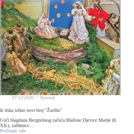
07/12/2020
Novosti
Iz tiska izišao novi broj “Žarišta”
Uoči blagdana Bezgrešnog začeća Blažene Djevice Marije (8.
XII.), zaštitnice…
Pročitajte više