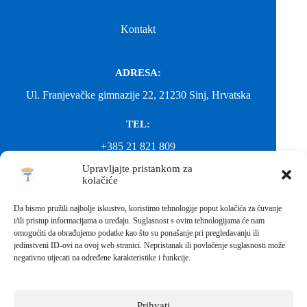
Kontakt
ADRESA:
Ul. Franjevačke gimnazije 22, 21230 Sinj, Hrvatska
TEL:
+385 21 821 809
Upravljajte pristankom za
EMAIL:
kolačiće
ured@gimnazija-franjevacka-klasicna-sinj.skole.hr
Da bismo pružili najbolje iskustvo, koristimo tehnologije poput kolačića za čuvanje
i/ili pristup informacijama o uređaju. Suglasnost s ovim tehnologijama će nam
EMAIL:
omogućiti da obrađujemo podatke kao što su ponašanje pri pregledavanju ili
jedinstveni ID-ovi na ovoj web stranici. Nepristanak ili povlačenje suglasnosti može
fkgsinj@gmail.com
negativno utjecati na određene karakteristike i funkcije.
Svako neovlašteno preuzimanje fotografija i sadržaja s ove web
stranice nije dopušteno. Za objavu vijesti sa stranice molimo
kontaktirati školu.
Prihvati