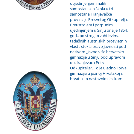
objedinjenjem malih
samostanskih škola u tri
samostana Franjevačke
provincije Presvetog Otkupitelja.
Preustrojem i potpunim
ujedinjenjem u Sinju ona je 1854.
god., po strogim zahtjevima
tadašnjih austrijskih prosvjetnih
vlasti, stekla pravo javnosti pod
nazivom „Javno više hervatsko
gimnazije u Sinju pod upravom
oo. franjevaca Prisv.
Odkupitelja“. To je ujedno i prva
gimnazija u južnoj Hrvatskoj s
hrvatskim nastavnim jezikom.