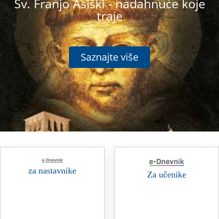
Sv. Franjo Asiški - nadahnuće koje
traje
Saznajte više
za nastavnike
Za učenike