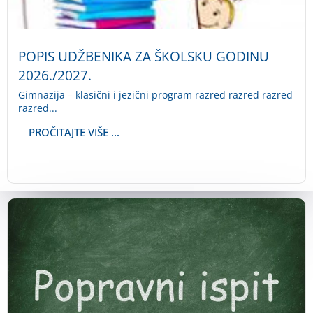
POPIS UDŽBENIKA ZA ŠKOLSKU GODINU
2026./2027.
Gimnazija – klasični i jezični program razred razred razred
razred...
PROČITAJTE VIŠE ...