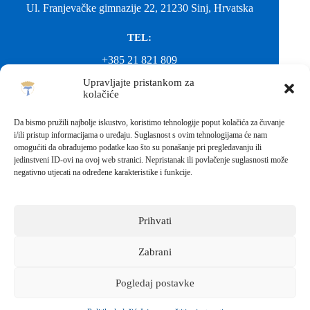
Ul. Franjevačke gimnazije 22, 21230 Sinj, Hrvatska
TEL:
+385 21 821 809
Upravljajte pristankom za
EMAIL:
kolačiće
ured@gimnazija-franjevacka-klasicna-sinj.skole.hr
Da bismo pružili najbolje iskustvo, koristimo tehnologije poput kolačića za čuvanje
i/ili pristup informacijama o uređaju. Suglasnost s ovim tehnologijama će nam
EMAIL:
omogućiti da obrađujemo podatke kao što su ponašanje pri pregledavanju ili
jedinstveni ID-ovi na ovoj web stranici. Nepristanak ili povlačenje suglasnosti može
fkgsinj@gmail.com
negativno utjecati na određene karakteristike i funkcije.
Svako neovlašteno preuzimanje fotografija i sadržaja s ove web
stranice nije dopušteno. Za objavu vijesti sa stranice molimo
kontaktirati školu.
Prihvati
Sva prava pridržana © 2026 - FRANJEVAČKA KLASIČNA
GIMNAZIJA I STRUKOVNA ŠKOLA U SINJU S
PRAVOM JAVNOSTI
Zabrani
Izrada web stranica škole:
IT DESIGN
Pogledaj postavke
Škola koja pomaže vratiti osmijeh!