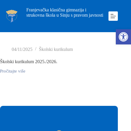
Franjevačka klasična gimnazija i
strukovna škola u Sinju s pravom javnosti
Ope
04/11/2025
Školski kurikulum
Školski kurikulum 2025./2026.
Pročitajte više