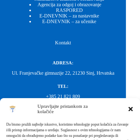
Agencija za odgoj i obrazovanje
RASPORED
E-DNEVNIK – za nastavnike
E-DNEVNIK – za učenike
Kontakt
ADRESA:
Ul. Franjevačke gimnazije 22, 21230 Sinj, Hrvatska
TEL:
+385 21 821 809
Upravljajte pristankom za
EMAIL:
kolačiće
ured@gimnazija-franjevacka-klasicna-sinj.skole.hr
Da bismo pružili najbolje iskustvo, koristimo tehnologije poput kolačića za čuvanje
i/ili pristup informacijama o uređaju. Suglasnost s ovim tehnologijama će nam
EMAIL:
omogućiti da obrađujemo podatke kao što su ponašanje pri pregledavanju ili