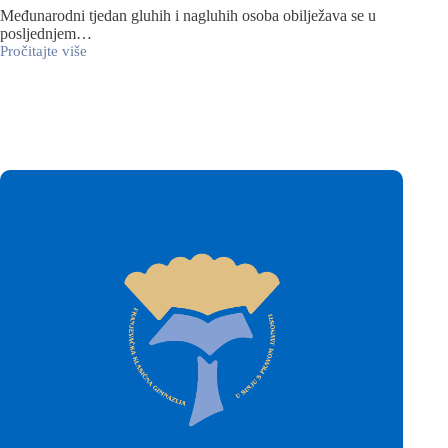
Međunarodni tjedan gluhih i nagluhih osoba obilježava se u
posljednjem…
Pročitajte više