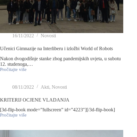
16/11/2022
Novosti
Učenici Gimnazije na Interliberu i izložbi World of Robots
Nakon dvogodišnje stanke zbog pandemijskih uvjeta, u subotu
12. studenoga,…
Pročitajte više
08/11/2022
Akti
,
Novosti
KRITERIJ OCJENE VLADANJA
[3d-flip-book mode=”fullscreen” id=”4223″][/3d-flip-book]
Pročitajte više