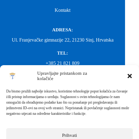
Kontakt
ADRESA:
Ul. Franjevačke gimnazije 22, 21230 Sinj, Hrvatska
TEL:
+385 21 821 809
Upravljajte pristankom za
EMAIL:
kolačiće
ured@gimnazija-franjevacka-klasicna-sinj.skole.hr
Da bismo pružili najbolje iskustvo, koristimo tehnologije poput kolačića za čuvanje
i/ili pristup informacijama o uređaju. Suglasnost s ovim tehnologijama će nam
EMAIL:
omogućiti da obrađujemo podatke kao što su ponašanje pri pregledavanju ili
jedinstveni ID-ovi na ovoj web stranici. Nepristanak ili povlačenje suglasnosti može
fkgsinj@gmail.com
negativno utjecati na određene karakteristike i funkcije.
Svako neovlašteno preuzimanje fotografija i sadržaja s ove web
stranice nije dopušteno. Za objavu vijesti sa stranice molimo
kontaktirati školu.
Prihvati
Sva prava pridržana © 2026 - FRANJEVAČKA KLASIČNA