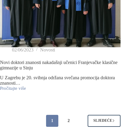
02/06/2023
Novosti
Novi doktori znanosti nakadašnji učenici Franjevačke klasične
gimnazije u Sinju
U Zagrebu je 20. svibnja održana svečana promocija doktora
znanosti…
Pročitajte više
1
2
SLJEDEĆE