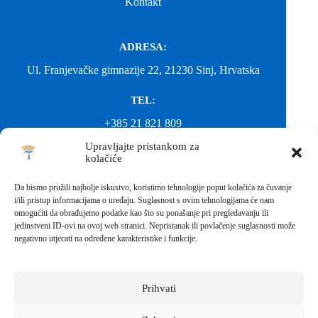
Kontakt
ADRESA:
Ul. Franjevačke gimnazije 22, 21230 Sinj, Hrvatska
TEL:
+385 21 821 809
Upravljajte pristankom za
EMAIL:
kolačiće
ured@gimnazija-franjevacka-klasicna-sinj.skole.hr
Da bismo pružili najbolje iskustvo, koristimo tehnologije poput kolačića za čuvanje
i/ili pristup informacijama o uređaju. Suglasnost s ovim tehnologijama će nam
EMAIL:
omogućiti da obrađujemo podatke kao što su ponašanje pri pregledavanju ili
jedinstveni ID-ovi na ovoj web stranici. Nepristanak ili povlačenje suglasnosti može
fkgsinj@gmail.com
negativno utjecati na određene karakteristike i funkcije.
Svako neovlašteno preuzimanje fotografija i sadržaja s ove web
stranice nije dopušteno. Za objavu vijesti sa stranice molimo
kontaktirati školu.
Prihvati
Sva prava pridržana © 2026 - FRANJEVAČKA KLASIČNA
GIMNAZIJA I STRUKOVNA ŠKOLA U SINJU S