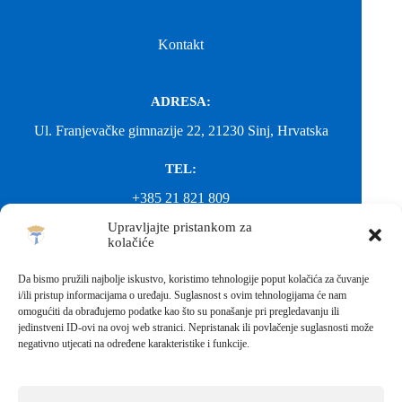
Kontakt
ADRESA:
Ul. Franjevačke gimnazije 22, 21230 Sinj, Hrvatska
TEL:
+385 21 821 809
Upravljajte pristankom za
EMAIL:
kolačiće
ured@gimnazija-franjevacka-klasicna-sinj.skole.hr
Da bismo pružili najbolje iskustvo, koristimo tehnologije poput kolačića za čuvanje
i/ili pristup informacijama o uređaju. Suglasnost s ovim tehnologijama će nam
EMAIL:
omogućiti da obrađujemo podatke kao što su ponašanje pri pregledavanju ili
jedinstveni ID-ovi na ovoj web stranici. Nepristanak ili povlačenje suglasnosti može
fkgsinj@gmail.com
negativno utjecati na određene karakteristike i funkcije.
Svako neovlašteno preuzimanje fotografija i sadržaja s ove web
stranice nije dopušteno. Za objavu vijesti sa stranice molimo
kontaktirati školu.