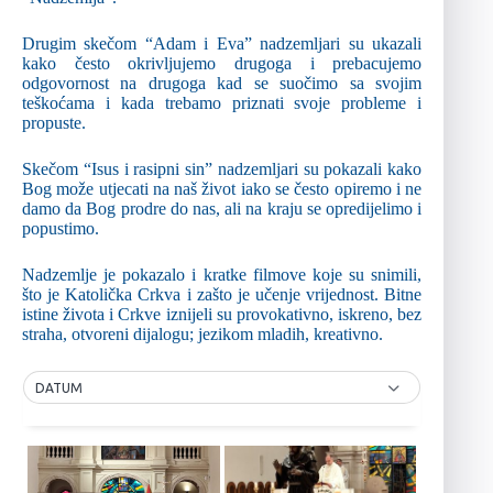
Drugim skečom “Adam i Eva” nadzemljari su ukazali
kako često okrivljujemo drugoga i prebacujemo
odgovornost na drugoga kad se suočimo sa svojim
teškoćama i kada trebamo priznati svoje probleme i
propuste.
Skečom “Isus i rasipni sin” nadzemljari su pokazali kako
Bog može utjecati na naš život iako se često opiremo i ne
damo da Bog prodre do nas, ali na kraju se opredijelimo i
popustimo.
Nadzemlje je pokazalo i kratke filmove koje su snimili,
što je Katolička Crkva i zašto je učenje vrijednost. Bitne
istine života i Crkve iznijeli su provokativno, iskreno, bez
straha, otvoreni dijalogu; jezikom mladih, kreativno.
DATUM