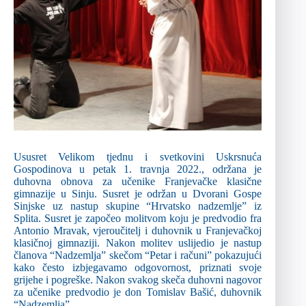
Ususret Velikom tjednu i svetkovini Uskrsnuća
Gospodinova u petak 1. travnja 2022., održana je
duhovna obnova za učenike Franjevačke klasične
gimnazije u Sinju. Susret je održan u Dvorani Gospe
Sinjske uz nastup skupine “Hrvatsko nadzemlje” iz
Splita. Susret je započeo molitvom koju je predvodio fra
Antonio Mravak, vjeroučitelj i duhovnik u Franjevačkoj
klasičnoj gimnaziji. Nakon molitev uslijedio je nastup
članova “Nadzemlja” skečom “Petar i računi” pokazujući
kako često izbjegavamo odgovornost, priznati svoje
grijehe i pogreške. Nakon svakog skeča duhovni nagovor
za učenike predvodio je don Tomislav Bašić, duhovnik
“Nadzemlja”.