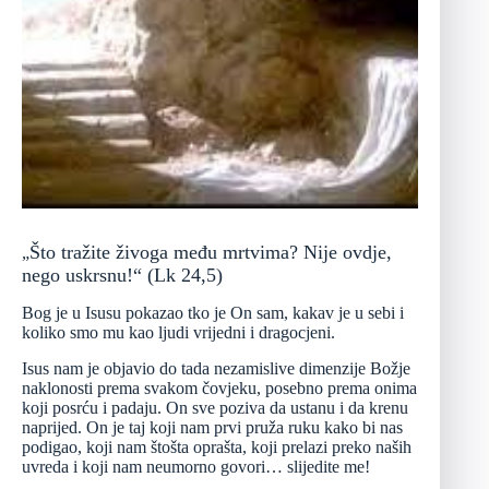
Što tražite živoga među mrtvima? Nije ovdje,
„
nego uskrsnu!“ (Lk 24,5)
Bog je u Isusu pokazao tko je On sam, kakav je u sebi i
koliko smo mu kao ljudi vrijedni i dragocjeni.
Isus nam je objavio do tada nezamislive dimenzije Božje
naklonosti prema svakom čovjeku, posebno prema onima
koji posrću i padaju. On sve poziva da ustanu i da krenu
naprijed. On je taj koji nam prvi pruža ruku kako bi nas
podigao, koji nam štošta oprašta, koji prelazi preko naših
uvreda i koji nam neumorno govori… slijedite me!