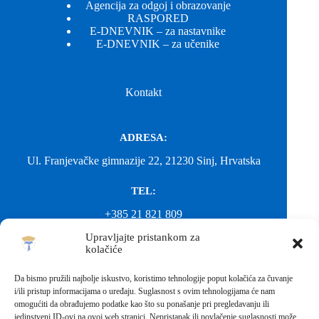
Agencija za odgoj i obrazovanje
RASPORED
E-DNEVNIK – za nastavnike
E-DNEVNIK – za učenike
Kontakt
ADRESA:
Ul. Franjevačke gimnazije 22, 21230 Sinj, Hrvatska
TEL:
+385 21 821 809
Upravljajte pristankom za
EMAIL:
kolačiće
ured@gimnazija-franjevacka-klasicna-sinj.skole.hr
Da bismo pružili najbolje iskustvo, koristimo tehnologije poput kolačića za čuvanje
i/ili pristup informacijama o uređaju. Suglasnost s ovim tehnologijama će nam
EMAIL:
omogućiti da obrađujemo podatke kao što su ponašanje pri pregledavanju ili
jedinstveni ID-ovi na ovoj web stranici. Nepristanak ili povlačenje suglasnosti može