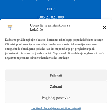
TEL:
+385 21 821 809
Upravljajte pristankom za
EMAIL:
kolačiće
ured@gimnazija-franjevacka-klasicna-sinj.skole.hr
Da bismo pružili najbolje iskustvo, koristimo tehnologije poput kolačića za čuvanje
i/ili pristup informacijama o uređaju. Suglasnost s ovim tehnologijama će nam
EMAIL:
omogućiti da obrađujemo podatke kao što su ponašanje pri pregledavanju ili
jedinstveni ID-ovi na ovoj web stranici. Nepristanak ili povlačenje suglasnosti može
fkgsinj@gmail.com
negativno utjecati na određene karakteristike i funkcije.
Svako neovlašteno preuzimanje fotografija i sadržaja s ove web
stranice nije dopušteno. Za objavu vijesti sa stranice molimo
kontaktirati školu.
Prihvati
Sva prava pridržana © 2026 - FRANJEVAČKA KLASIČNA
GIMNAZIJA I STRUKOVNA ŠKOLA U SINJU S
PRAVOM JAVNOSTI
Zabrani
Izrada web stranica škole:
IT DESIGN
Pogledaj postavke
Škola koja pomaže vratiti osmijeh!
Politika kolačića
Izjava o zaštiti privatnosti