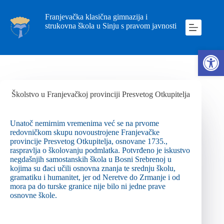
Franjevačka klasična gimnazija i
strukovna škola u Sinju s pravom javnosti
Ope
Školstvo u Franjevačkoj provinciji Presvetog Otkupitelja
Unatoč nemirnim vremenima već se na prvome
redovničkom skupu novoustrojene Franjevačke
provincije Presvetog Otkupitelja, osnovane 1735.,
raspravlja o školovanju podmlatka. Potvrđeno je iskustvo
negdašnjih samostanskih škola u Bosni Srebrenoj u
kojima su đaci učili osnovna znanja te srednju školu,
gramatiku i humanitet, jer od Neretve do Zrmanje i od
mora pa do turske granice nije bilo ni jedne prave
osnovne škole.