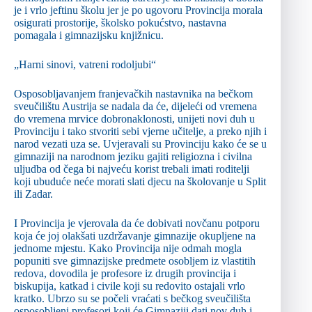
je i vrlo jeftinu školu jer je po ugovoru Provincija morala
osigurati prostorije, školsko pokućstvo, nastavna
pomagala i gimnazijsku knjižnicu.
„Harni sinovi, vatreni rodoljubi“
Osposobljavanjem franjevačkih nastavnika na bečkom
sveučilištu Austrija se nadala da će, dijeleći od vremena
do vremena mrvice dobronaklonosti, unijeti novi duh u
Provinciju i tako stvoriti sebi vjerne učitelje, a preko njih i
narod vezati uza se. Uvjeravali su Provinciju kako će se u
gimnaziji na narodnom jeziku gajiti religiozna i civilna
uljudba od čega bi najveću korist trebali imati roditelji
koji ubuduće neće morati slati djecu na školovanje u Split
ili Zadar.
I Provincija je vjerovala da će dobivati novčanu potporu
koja će joj olakšati uzdržavanje gimnazije okupljene na
jednome mjestu. Kako Provincija nije odmah mogla
popuniti sve gimnazijske predmete osobljem iz vlastitih
redova, dovodila je profesore iz drugih provincija i
biskupija, katkad i civile koji su redovito ostajali vrlo
kratko. Ubrzo su se počeli vraćati s bečkog sveučilišta
osposobljeni profesori koji će Gimnaziji dati nov duh i