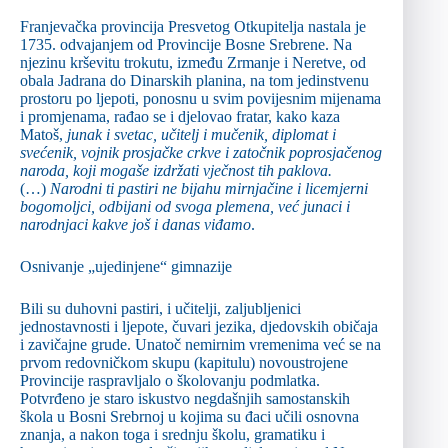
Franjevačka provincija Presvetog Otkupitelja nastala je
1735. odvajanjem od Provincije Bosne Srebrene. Na
njezinu krševitu trokutu, između Zrmanje i Neretve, od
obala Jadrana do Dinarskih planina, na tom jedinstvenu
prostoru po ljepoti, ponosnu u svim povijesnim mijenama
i promjenama, rađao se i djelovao fratar, kako kaza
Matoš,
junak i svetac, učitelj i mučenik, diplomat i
svećenik, vojnik prosjačke crkve i zatočnik poprosjačenog
naroda, koji mogaše izdržati vječnost tih paklova.
(…)
Narodni ti pastiri ne bijahu mirnjačine i licemjerni
bogomoljci, odbijani od svoga plemena, već junaci i
narodnjaci kakve još i danas viđamo
.
Osnivanje „ujedinjene“ gimnazije
Bili su duhovni pastiri, i učitelji, zaljubljenici
jednostavnosti i ljepote, čuvari jezika, djedovskih običaja
i zavičajne grude. Unatoč nemirnim vremenima već se na
prvom redovničkom skupu (kapitulu) novoustrojene
Provincije raspravljalo o školovanju podmlatka.
Potvrđeno je staro iskustvo negdašnjih samostanskih
škola u Bosni Srebrnoj u kojima su đaci učili osnovna
znanja, a nakon toga i srednju školu, gramatiku i