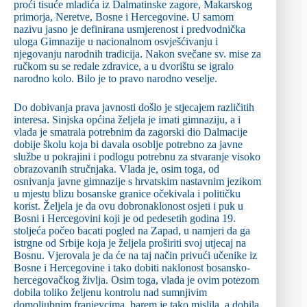
proći tisuće mladića iz Dalmatinske zagore, Makarskog
primorja, Neretve, Bosne i Hercegovine. U samom
nazivu jasno je definirana usmjerenost i predvodnička
uloga Gimnazije u nacionalnom osvješćivanju i
njegovanju narodnih tradicija. Nakon svečane sv. mise za
ručkom su se redale zdravice, a u dvorištu se igralo
narodno kolo. Bilo je to pravo narodno veselje.
Do dobivanja prava javnosti došlo je stjecajem različitih
interesa. Sinjska općina željela je imati gimnaziju, a i
vlada je smatrala potrebnim da zagorski dio Dalmacije
dobije školu koja bi davala osoblje potrebno za javne
službe u pokrajini i podlogu potrebnu za stvaranje visoko
obrazovanih stručnjaka. Vlada je, osim toga, od
osnivanja javne gimnazije s hrvatskim nastavnim jezikom
u mjestu blizu bosanske granice očekivala i političku
korist. Željela je da ovu dobronaklonost osjeti i puk u
Bosni i Hercegovini koji je od pedesetih godina 19.
stoljeća počeo bacati pogled na Zapad, u namjeri da ga
istrgne od Srbije koja je željela proširiti svoj utjecaj na
Bosnu. Vjerovala je da će na taj način privući učenike iz
Bosne i Hercegovine i tako dobiti naklonost bosansko-
hercegovačkog življa. Osim toga, vlada je ovim potezom
dobila toliko željenu kontrolu nad sumnjivim
domoljubnim franjevcima, barem je tako mislila, a dobila