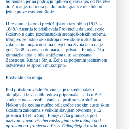
humanitet, jer na području njihova djelovanja: od Neretve
do Zrmanje, od mora pa do turske granice nije bilo ni
jedne prave osnovne škole.
U restauracijskom i predožujskom razdoblju (1815. –
1848.) Austrija je prisiljavala Provinciju da uredi svoje
školstvo u duhu jozefinističkih srednjoškolskih reformi.
Marljivo se radilo oko ustroja nove škole u skladu sa
zakonskim mogućnostima i uvjetima života tako da je
god. 1838. osnovana domaća, tj. privatna Franjevačka
gimnazija koja je bila smještena u tri samostana:
Zaostrogu, Kninu i Sinju. Želja za potpunim jedinstvom
ostvarivala se sporo i mukotrpno.
Predvodnička uloga
Pod pritiskom vlade Provincija je razrede polako
okupljala i iz vlastitih redova pripremala i slala u Beč
studente na osposobljavanje za profesorsku službu.
Nakon više godina mučne prilagodbe strogim austrijskim
školskim zakonima s velikim slavljem otvorena je 12.
prosinca 1854. u Sinju Franjevačka gimnazija pod
nazivom
Javno više hérvatsko gimnazije u Sinju pod
upravom oo. franjevaca Prisv. Odkupitelja
kroz koju će