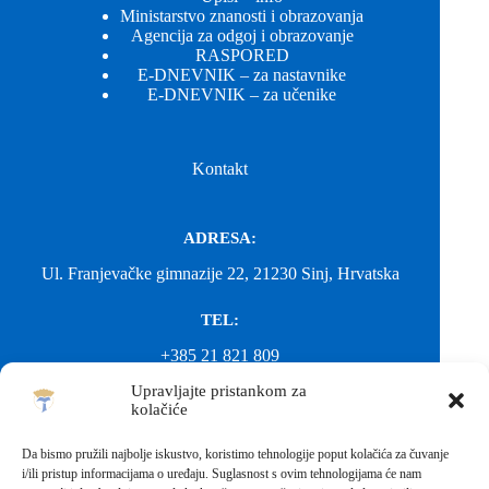
Ministarstvo znanosti i obrazovanja
Agencija za odgoj i obrazovanje
RASPORED
E-DNEVNIK – za nastavnike
E-DNEVNIK – za učenike
Kontakt
ADRESA:
Ul. Franjevačke gimnazije 22, 21230 Sinj, Hrvatska
TEL:
+385 21 821 809
Upravljajte pristankom za
EMAIL:
kolačiće
ured@gimnazija-franjevacka-klasicna-sinj.skole.hr
Da bismo pružili najbolje iskustvo, koristimo tehnologije poput kolačića za čuvanje
i/ili pristup informacijama o uređaju. Suglasnost s ovim tehnologijama će nam
EMAIL: