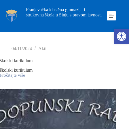
Franjevačka klasična gimnazija i
strukovna škola u Sinju s pravom javnosti
Ope
04/11/2024
Akti
školski kurikulum
školski kurikulum
Pročitajte više