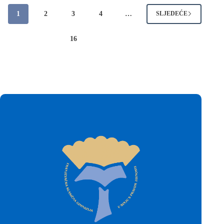
1
2
3
4
…
SLJEDEĆE
16