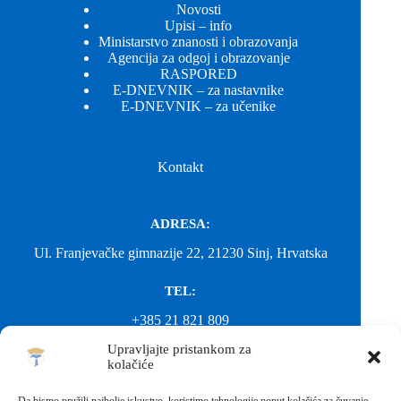
Novosti
Upisi – info
Ministarstvo znanosti i obrazovanja
Agencija za odgoj i obrazovanje
RASPORED
E-DNEVNIK – za nastavnike
E-DNEVNIK – za učenike
Kontakt
ADRESA:
Ul. Franjevačke gimnazije 22, 21230 Sinj, Hrvatska
TEL:
+385 21 821 809
Upravljajte pristankom za
EMAIL:
kolačiće
ured@gimnazija-franjevacka-klasicna-sinj.skole.hr