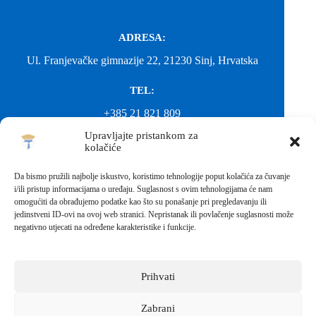
ADRESA:
Ul. Franjevačke gimnazije 22, 21230 Sinj, Hrvatska
TEL:
+385 21 821 809
Upravljajte pristankom za
EMAIL:
kolačiće
ured@gimnazija-franjevacka-klasicna-sinj.skole.hr
Da bismo pružili najbolje iskustvo, koristimo tehnologije poput kolačića za čuvanje
i/ili pristup informacijama o uređaju. Suglasnost s ovim tehnologijama će nam
EMAIL:
omogućiti da obrađujemo podatke kao što su ponašanje pri pregledavanju ili
jedinstveni ID-ovi na ovoj web stranici. Nepristanak ili povlačenje suglasnosti može
fkgsinj@gmail.com
negativno utjecati na određene karakteristike i funkcije.
Svako neovlašteno preuzimanje fotografija i sadržaja s ove web
stranice nije dopušteno. Za objavu vijesti sa stranice molimo
kontaktirati školu.
Prihvati
Sva prava pridržana © 2026 - FRANJEVAČKA KLASIČNA
GIMNAZIJA I STRUKOVNA ŠKOLA U SINJU S
PRAVOM JAVNOSTI
Zabrani