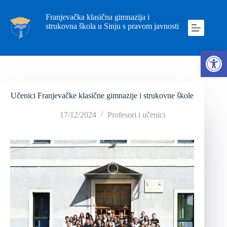
Franjevačka klasična gimnazija i
strukovna škola u Sinju s pravom javnosti
Ope
Učenici Franjevačke klasične gimnazije i strukovne škole
17/12/2024
Profesori i učenici