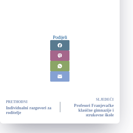
Podijeli
SLJEDEĆI
PRETHODNI
Profesori Franjevačke
Individualni razgovori za
klasične gimnazije i
roditelje
strukovne škole