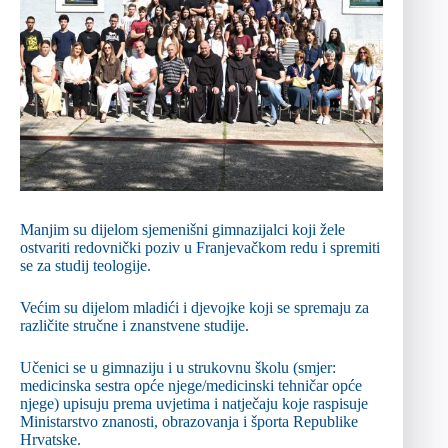
Manjim su dijelom sjemenišni gimnazijalci koji žele
ostvariti redovnički poziv u Franjevačkom redu i spremiti
se za studij teologije.
Većim su dijelom mladići i djevojke koji se spremaju za
različite stručne i znanstvene studije.
Učenici se u gimnaziju i u strukovnu školu (smjer:
medicinska sestra opće njege/medicinski tehničar opće
njege) upisuju prema uvjetima i natječaju koje raspisuje
Ministarstvo znanosti, obrazovanja i športa Republike
Hrvatske.