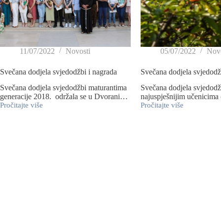
11/07/2022
Novosti
05/07/2022
Novo
Svečana dodjela svjedodžbi i nagrada
Svečana dodjela svjedodž
Svečana dodjela svjedodžbi maturantima
Svečana dodjela svjedodž
generacije 2018. održala se u Dvorani…
najuspješnijim učenicima
Pročitajte više
Pročitajte više