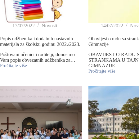
17/07/2022
Novosti
14/07/2022
Novo
Popis udžbenika i dodatnih nastavnih
Obavijest o radu sa stran
materijala za školsku godinu 2022./2023.
Gimnazije
Poštovani učenici i roditelji, donosimo
OBAVIJEST O RADU 
Vam popis obvezatnih udžbenika za…
STRANKAMA U TAJN
Pročitajte više
GIMNAZIJE
Pročitajte više