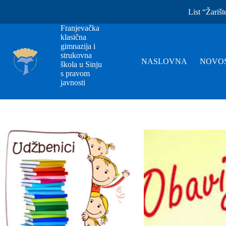
List “Žarišt
Franjevačka
klasična
gimnazija i
strukovna
NASLOVNA
NOVOS
škola u Sinju
s pravom
javnosti