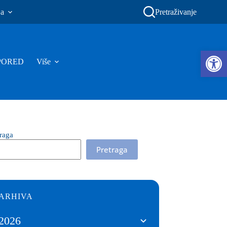
ja
Pretraživanje
Ope
PORED
Više
traga
Pretraga
ARHIVA
2026