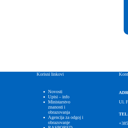
Korisni linkovi
Kont
Novosti
ADR
Upisi – info
Ministarstvo
Ul. 
znanosti i
obrazovanja
TEL
Agencija za odgoj i
obrazovanje
+385
RASPORED