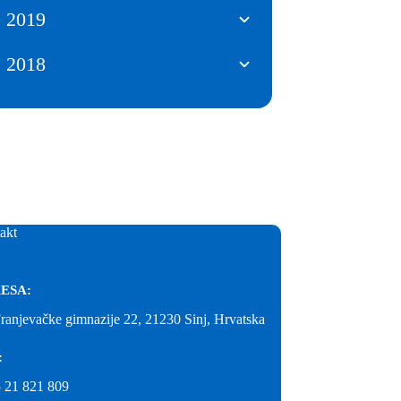
2019
2018
akt
ESA:
Franjevačke gimnazije 22, 21230 Sinj, Hrvatska
:
 21 821 809