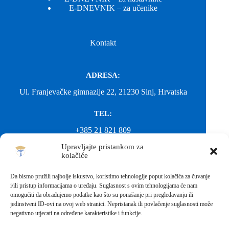
E-DNEVNIK – za učenike
Kontakt
ADRESA:
Ul. Franjevačke gimnazije 22, 21230 Sinj, Hrvatska
TEL:
+385 21 821 809
Upravljajte pristankom za
EMAIL:
kolačiće
ured@gimnazija-franjevacka-klasicna-sinj.skole.hr
Da bismo pružili najbolje iskustvo, koristimo tehnologije poput kolačića za čuvanje
i/ili pristup informacijama o uređaju. Suglasnost s ovim tehnologijama će nam
EMAIL:
omogućiti da obrađujemo podatke kao što su ponašanje pri pregledavanju ili
jedinstveni ID-ovi na ovoj web stranici. Nepristanak ili povlačenje suglasnosti može
fkgsinj@gmail.com
negativno utjecati na određene karakteristike i funkcije.
Svako neovlašteno preuzimanje fotografija i sadržaja s ove web
stranice nije dopušteno. Za objavu vijesti sa stranice molimo