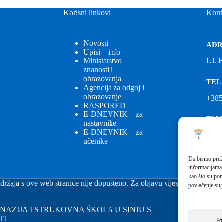
Korisni linkovi
Kont
Novosti
ADR
Upisi – info
Ministarstvo
Ul. 
znanosti i
obrazovanja
TEL
Agencija za odgoj i
obrazovanje
+385
RASPORED
E-DNEVNIK – za
EMA
nastavnike
E-DNEVNIK – za
ured
učenike
EMA
Da bismo pruži
informacijama
fkgs
kao što su pon
držaja s ove web stranice nije dopušteno. Za objavu vijesti sa stranice 
povlačenje sug
GIMNAZIJA I STRUKOVNA ŠKOLA U SINJU S
TI
P