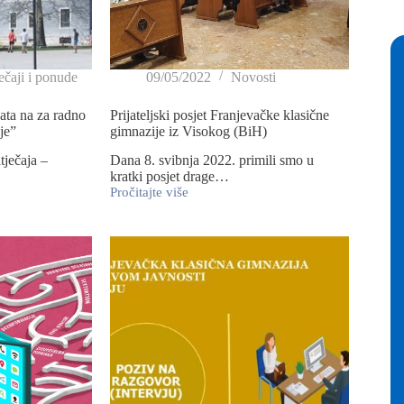
ečaji i ponude
09/05/2022
Novosti
ata na za radno
Prijateljski posjet Franjevačke klasične
je”
gimnazije iz Visokog (BiH)
tječaja –
Dana 8. svibnja 2022. primili smo u
kratki posjet drage…
Pročitajte više