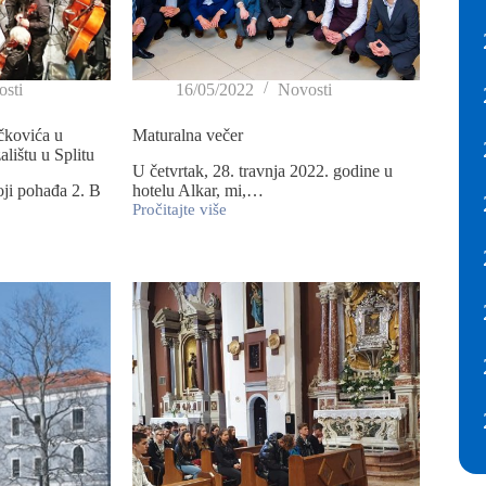
sti
16/05/2022
Novosti
čkovića u
Maturalna večer
ištu u Splitu
U četvrtak, 28. travnja 2022. godine u
ji pohađa 2. B
hotelu Alkar, mi,…
Pročitajte više