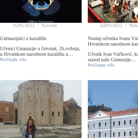
31/05/2022
Novosti
24/05/2022
Novo
Gimnazijalci u kazalištu
Nastup učenika Ivana Vu
Hrvatskom narodnom kazal
Učenici Gimnazije u četvrtak, 26.svibnja,
u Hrvatskom narodnom kazalištu u…
Učenik Ivan Vučković, ko
Pročitajte više
razred naše Gimnazije…
Pročitajte više