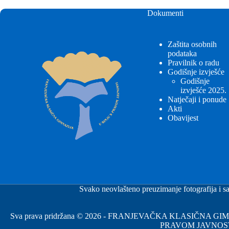
Dokumenti
Zaštita osobnih
podataka
Pravilnik o radu
Godišnje izvješće
Godišnje
izvješće 2025.
Natječaji i ponude
Akti
Obavijest
Svako neovlašteno preuzimanje fotografija i sa
Sva prava pridržana © 2026 - FRANJEVAČKA KLASIČNA 
PRAVOM JAVNOS