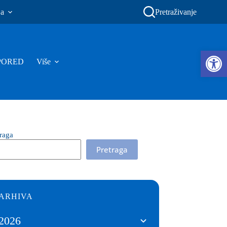
ja
Pretraživanje
Ope
PORED
Više
traga
Pretraga
ARHIVA
2026