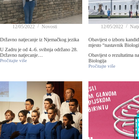
12/05/2022
Novosti
12/05/2022
Natj
Državno natjecanje iz Njemačkog jezika
Obavijest o izboru kandid
mjesto “nastavnik Biologi
U Zadru je od 4.-6. svibnja održano 28.
Državno natjecanje…
Obavijest o rezultatima na
Pročitajte više
Biologija
Pročitajte više