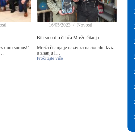
sti
16/05/2023
Novosti
Bili smo dio čitača Mreže čitanja
es dum sumus!’
Mreža čitanja je naziv za nacionalni kviz
k…
u znanju i…
Pročitajte više