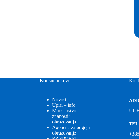
Korisni linkovi
Kont
Novosti
ADR
Upisi – info
Ministarstvo
Ul. 
znanosti i
obrazovanja
TEL
Agencija za odgoj i
obrazovanje
+385
RASPORED