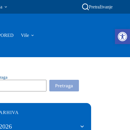
ja
Pretraživanje
Ope
PORED
Više
traga
Pretraga
ARHIVA
2026