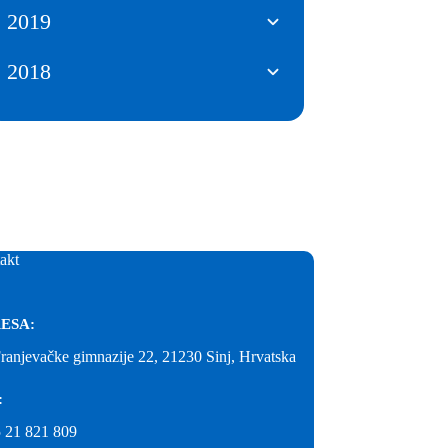
2019
2018
akt
ESA:
Franjevačke gimnazije 22, 21230 Sinj, Hrvatska
:
 21 821 809