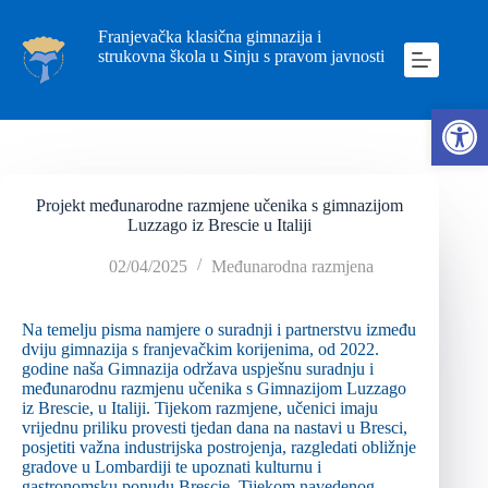
Franjevačka klasična gimnazija i
strukovna škola u Sinju s pravom javnosti
Ope
Projekt međunarodne razmjene učenika s gimnazijom
Luzzago iz Brescie u Italiji
02/04/2025
Međunarodna razmjena
Na temelju pisma namjere o suradnji i partnerstvu između
dviju gimnazija s franjevačkim korijenima, od 2022.
godine naša Gimnazija održava uspješnu suradnju i
međunarodnu razmjenu učenika s Gimnazijom Luzzago
iz Brescie, u Italiji. Tijekom razmjene, učenici imaju
vrijednu priliku provesti tjedan dana na nastavi u Bresci,
posjetiti važna industrijska postrojenja, razgledati obližnje
gradove u Lombardiji te upoznati kulturnu i
gastronomsku ponudu Brescie. Tijekom navedenog