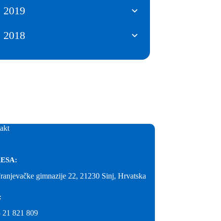
2019
2018
akt
ESA:
Franjevačke gimnazije 22, 21230 Sinj, Hrvatska
:
 21 821 809