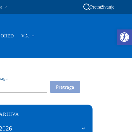
ja
Pretraživanje
Ope
PORED
Više
traga
Pretraga
ARHIVA
2026