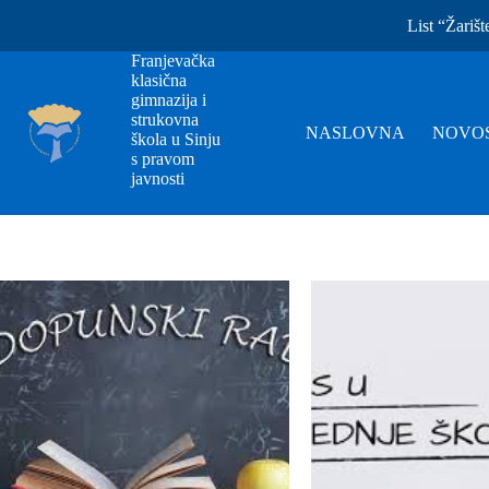
List “Žarišt
Franjevačka
klasična
gimnazija i
strukovna
NASLOVNA
NOVOS
škola u Sinju
s pravom
javnosti