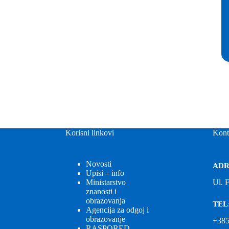
Korisni linkovi
Kont
Novosti
ADR
Upisi – info
Ministarstvo
Ul. 
znanosti i
obrazovanja
TEL
Agencija za odgoj i
obrazovanje
+385
RASPORED