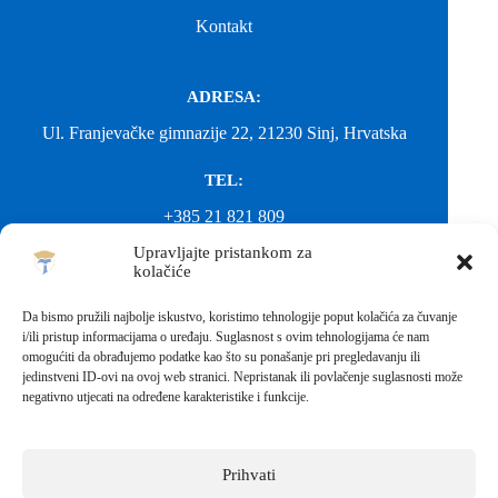
Kontakt
ADRESA:
Ul. Franjevačke gimnazije 22, 21230 Sinj, Hrvatska
TEL:
+385 21 821 809
Upravljajte pristankom za
EMAIL:
kolačiće
ured@gimnazija-franjevacka-klasicna-sinj.skole.hr
Da bismo pružili najbolje iskustvo, koristimo tehnologije poput kolačića za čuvanje
i/ili pristup informacijama o uređaju. Suglasnost s ovim tehnologijama će nam
EMAIL:
omogućiti da obrađujemo podatke kao što su ponašanje pri pregledavanju ili
jedinstveni ID-ovi na ovoj web stranici. Nepristanak ili povlačenje suglasnosti može
fkgsinj@gmail.com
negativno utjecati na određene karakteristike i funkcije.
Svako neovlašteno preuzimanje fotografija i sadržaja s ove web
stranice nije dopušteno. Za objavu vijesti sa stranice molimo
kontaktirati školu.
Prihvati
Sva prava pridržana © 2026 - FRANJEVAČKA KLASIČNA