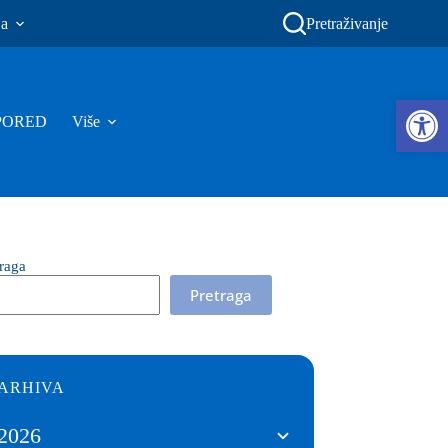
ja
Pretraživanje
Ope
PORED
Više
traga
Pretraga
ARHIVA
2026