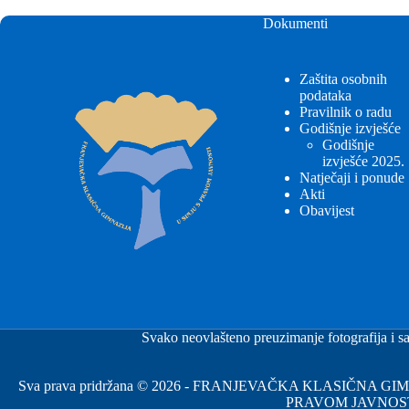
Dokumenti
Zaštita osobnih
podataka
Pravilnik o radu
Godišnje izvješće
Godišnje
izvješće 2025.
Natječaji i ponude
Akti
Obavijest
Svako neovlašteno preuzimanje fotografija i sa
Sva prava pridržana © 2026 - FRANJEVAČKA KLASIČNA 
PRAVOM JAVNOS