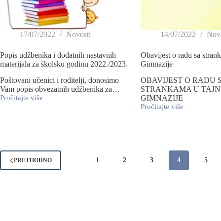
17/07/2022
Novosti
14/07/2022
Novo
Popis udžbenika i dodatnih nastavnih
Obavijest o radu sa stran
materijala za školsku godinu 2022./2023.
Gimnazije
Poštovani učenici i roditelji, donosimo
OBAVIJEST O RADU 
Vam popis obvezatnih udžbenika za…
STRANKAMA U TAJN
Pročitajte više
GIMNAZIJE
Pročitajte više
1
2
3
4
5
PRETHODNO