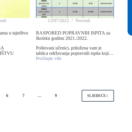
sti
13/07/2022
Novosti
kama u tajništvu
RASPORED POPRAVNIH ISPITA za
školsku godinu 2021./2022.
SA
Poštovani učenici, priložena vam je
IŠTVU
tablica održavanja popravnih ispita koji…
Pročitajte više
6
7
…
9
SLJEDEĆE