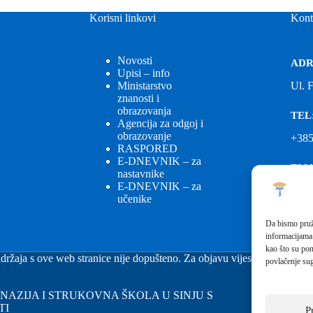
Korisni linkovi
Kont
Novosti
ADR
Upisi – info
Ministarstvo
Ul. 
znanosti i
obrazovanja
TEL
Agencija za odgoj i
obrazovanje
+385
RASPORED
E-DNEVNIK – za
EMA
nastavnike
E-DNEVNIK – za
ured
učenike
EMA
Da bismo pruži
informacijama
fkgs
kao što su pon
držaja s ove web stranice nije dopušteno. Za objavu vijesti sa stranice 
povlačenje sug
GIMNAZIJA I STRUKOVNA ŠKOLA U SINJU S
TI
P