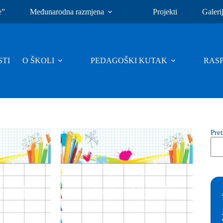
e”
Međunarodna razmjena
Projekti
Galeri
TI
O ŠKOLI
PEDAGOŠKI KUTAK
RAS
Pre