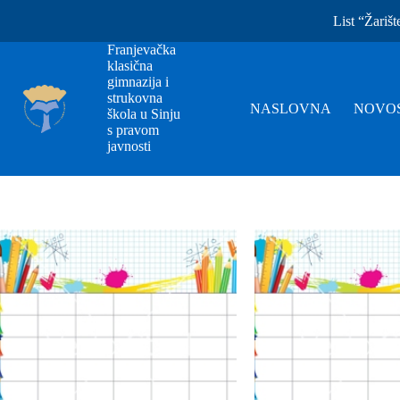
List “Žarišt
Franjevačka
klasična
gimnazija i
strukovna
NASLOVNA
NOVOS
škola u Sinju
s pravom
javnosti