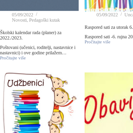
05/09/2022
05/09/2022
Unca
Novosti
,
Pedagoški kutak
Raspored sati za utorak 6
Školski kalendar rada (planer) za
Raspored sati -6. rujna 2
2022./2023.
Pročitajte više
Poštovani (učenici, roditelji, nastavnice i
nastavnici) i ove godine prilažem…
Pročitajte više