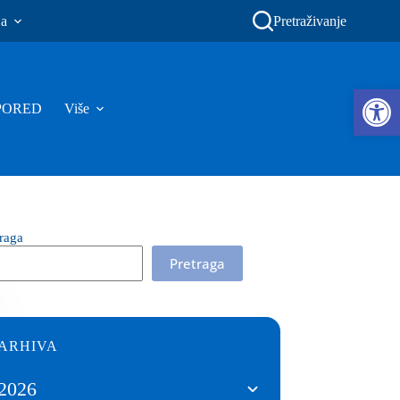
ja
Pretraživanje
Ope
PORED
Više
traga
Pretraga
ARHIVA
2026