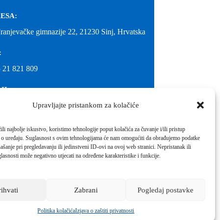
ESA:
Franjevačke gimnazije 22, 21230 Sinj, Hrvatska
:
 21 821 809
IL:
Upravljajte pristankom za kolačiće
@gimnazija-franjevacka-klasicna-sinj.skole.hr
IL:
li najbolje iskustvo, koristimo tehnologije poput kolačića za čuvanje i/ili pristup
 o uređaju. Suglasnost s ovim tehnologijama će nam omogućiti da obrađujemo podatke
inj@gmail.com
ašanje pri pregledavanju ili jedinstveni ID-ovi na ovoj web stranici. Nepristanak ili
molimo kontaktirati školu.
lasnosti može negativno utjecati na određene karakteristike i funkcije.
Izrada web stranica škole:
IT DESIGN
rihvati
Zabrani
Pogledaj postavke
Škola koja pomaže vratiti osmijeh!
Politika kolačića
Izjava o zaštiti privatnosti