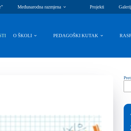
e”
Međunarodna razmjena
Projekti
Galeri
TI
O ŠKOLI
PEDAGOŠKI KUTAK
RAS
Pre