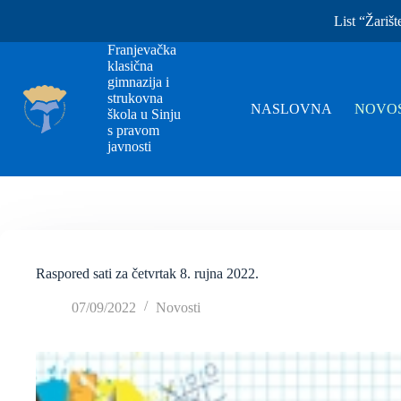
List “Žarišt
Franjevačka
klasična
gimnazija i
strukovna
NASLOVNA
NOVOS
škola u Sinju
s pravom
javnosti
Raspored sati za četvrtak 8. rujna 2022.
07/09/2022
Novosti