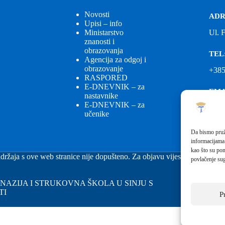
Novosti
ADR
Upisi – info
Ministarstvo
Ul. 
znanosti i
obrazovanja
TEL
Agencija za odgoj i
obrazovanje
+385
RASPORED
E-DNEVNIK – za
EMA
nastavnike
E-DNEVNIK – za
ured
učenike
EMA
Da bismo pruži
informacijama
fkgs
kao što su pon
držaja s ove web stranice nije dopušteno. Za objavu vijesti sa stranice 
povlačenje sug
GIMNAZIJA I STRUKOVNA ŠKOLA U SINJU S
TI
P