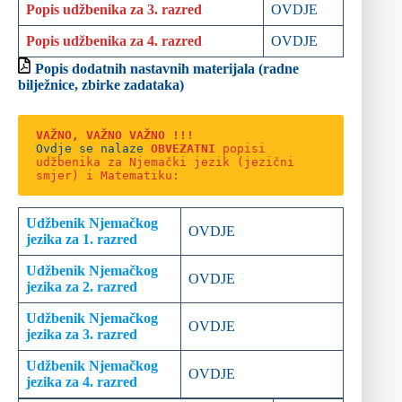
Popis udžbenika za 3. razred
OVDJE
Popis udžbenika za 4. razred
OVDJE
Popis dodatnih nastavnih materijala (radne
bilježnice, zbirke zadataka)
VAŽNO, VAŽNO VAŽNO !!!
Ovdje se nalaze 
OBVEZATNI 
popisi 
udžbenika za Njemački jezik (jezični 
smjer) i Matematiku:
Udžbenik Njemačkog
OVDJE
jezika za 1. razred
Udžbenik Njemačkog
OVDJE
jezika za 2. razred
Udžbenik Njemačkog
OVDJE
jezika za 3. razred
Udžbenik Njemačkog
OVDJE
jezika za 4. razred