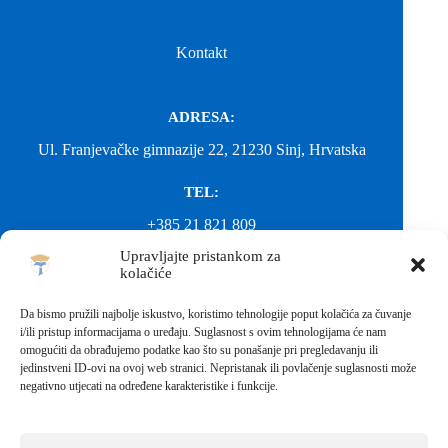
Kontakt
ADRESA:
Ul. Franjevačke gimnazije 22, 21230 Sinj, Hrvatska
TEL:
+385 21 821 809
Upravljajte pristankom za
EMAIL:
kolačiće
ured@gimnazija-franjevacka-klasicna-sinj.skole.hr
Da bismo pružili najbolje iskustvo, koristimo tehnologije poput kolačića za čuvanje
i/ili pristup informacijama o uređaju. Suglasnost s ovim tehnologijama će nam
EMAIL:
omogućiti da obrađujemo podatke kao što su ponašanje pri pregledavanju ili
jedinstveni ID-ovi na ovoj web stranici. Nepristanak ili povlačenje suglasnosti može
fkgsinj@gmail.com
negativno utjecati na određene karakteristike i funkcije.
Svako neovlašteno preuzimanje fotografija i sadržaja s ove web
stranice nije dopušteno. Za objavu vijesti sa stranice molimo
kontaktirati školu.