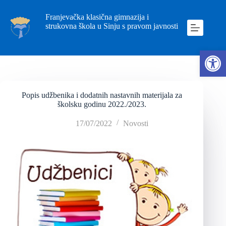
Franjevačka klasična gimnazija i
strukovna škola u Sinju s pravom javnosti
Ope
Popis udžbenika i dodatnih nastavnih materijala za
školsku godinu 2022./2023.
17/07/2022
Novosti