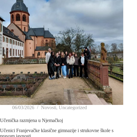
06/03/2026
Novosti
,
Uncategorized
Učenička razmjena u Njemačkoj
Učenici Franjevačke klasične gimnazije i strukovne škole s
pravom javnosti…