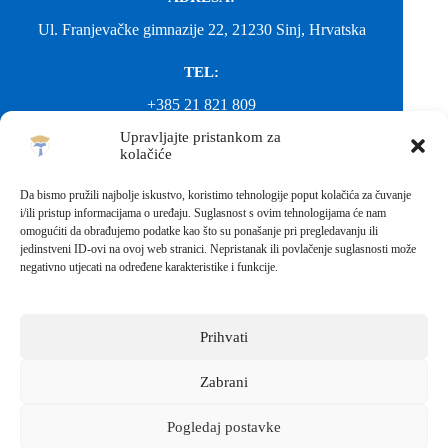
Ul. Franjevačke gimnazije 22, 21230 Sinj, Hrvatska
TEL:
+385 21 821 809
Upravljajte pristankom za
EMAIL:
kolačiće
ured@gimnazija-franjevacka-klasicna-sinj.skole.hr
Da bismo pružili najbolje iskustvo, koristimo tehnologije poput kolačića za čuvanje
i/ili pristup informacijama o uređaju. Suglasnost s ovim tehnologijama će nam
EMAIL:
omogućiti da obrađujemo podatke kao što su ponašanje pri pregledavanju ili
jedinstveni ID-ovi na ovoj web stranici. Nepristanak ili povlačenje suglasnosti može
fkgsinj@gmail.com
negativno utjecati na određene karakteristike i funkcije.
Svako neovlašteno preuzimanje fotografija i sadržaja s ove web
stranice nije dopušteno. Za objavu vijesti sa stranice molimo
kontaktirati školu.
Prihvati
Sva prava pridržana © 2026 - FRANJEVAČKA KLASIČNA
GIMNAZIJA I STRUKOVNA ŠKOLA U SINJU S
PRAVOM JAVNOSTI
Zabrani
Izrada web stranica škole:
IT DESIGN
Pogledaj postavke