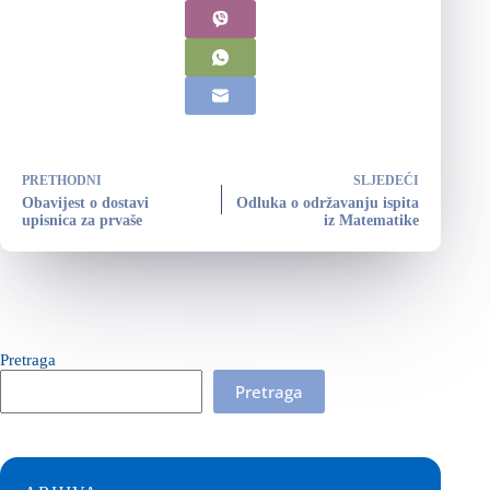
PRETHODNI
SLJEDEĆI
Obavijest o dostavi
Odluka o održavanju ispita
upisnica za prvaše
iz Matematike
Pretraga
Pretraga