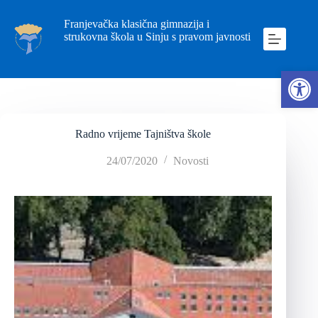
Franjevačka klasična gimnazija i
strukovna škola u Sinju s pravom javnosti
Ope
Radno vrijeme Tajništva škole
24/07/2020
Novosti