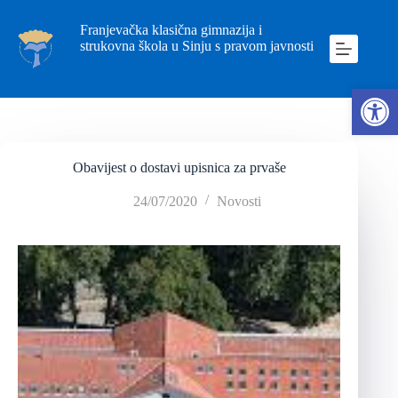
Franjevačka klasična gimnazija i
strukovna škola u Sinju s pravom javnosti
Ope
Obavijest o dostavi upisnica za prvaše
24/07/2020
Novosti