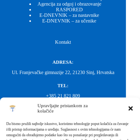
Agencija za odgoj i obrazovanje
RASPORED
E-DNEVNIK – za nastavnike
E-DNEVNIK – za učenike
Kontakt
ADRESA:
Ul. Franjevačke gimnazije 22, 21230 Sinj, Hrvatska
TEL:
+385 21 821 809
Upravljajte pristankom za
EMAIL:
kolačiće
ured@gimnazija-franjevacka-klasicna-sinj.skole.hr
Da bismo pružili najbolje iskustvo, koristimo tehnologije poput kolačića za čuvanje
i/ili pristup informacijama o uređaju. Suglasnost s ovim tehnologijama će nam
EMAIL:
omogućiti da obrađujemo podatke kao što su ponašanje pri pregledavanju ili