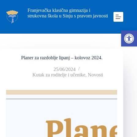
Franjevačka klasična gimnazija i
strukovna škola u Sinju s pravom javnosti
Ope
Planer za razdoblje lipanj – kolovoz 2024.
25/06/2024
Kutak za roditelje i učenike
,
Novosti