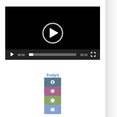
Reproduktor
videozapisa
00:00
00:25
Podijeli