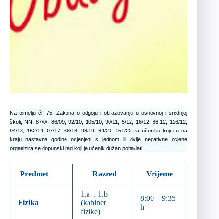
Na temelju čl. 75. Zakona o odgoju i obrazovanju u osnovnoj i srednjoj
školi, NN: 87/0/, 86/09, 92/10, 105/10, 90/11, 5/12, 16/12, 86,12, 126/12,
94/13, 152/14, 07/17, 68/18, 98/19, 64/20, 151/22 za učenike koji su na
kraju nastavne godine ocjenjeni s jednom ili dvije negativne ocjene
organizira se dopunski rad koji je učenik dužan pohađati.
Predmet
Razred
Vrijeme
1.a , 1.b
8:00 – 9:35
Fizika
(kabinet
h
fizike)