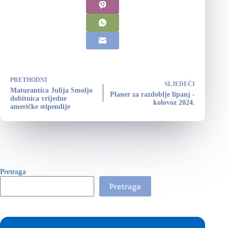
PRETHODNI
SLJEDEĆI
Maturantica Julija Smoljo
Planer za razdoblje lipanj -
dobitnica vrijedne
kolovoz 2024.
američke stipendije
Pretraga
Pretraga