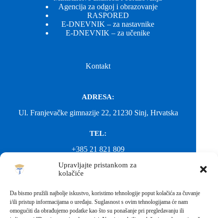
Agencija za odgoj i obrazovanje
RASPORED
E-DNEVNIK – za nastavnike
E-DNEVNIK – za učenike
Kontakt
ADRESA:
Ul. Franjevačke gimnazije 22, 21230 Sinj, Hrvatska
TEL:
+385 21 821 809
Upravljajte pristankom za
EMAIL:
kolačiće
ured@gimnazija-franjevacka-klasicna-sinj.skole.hr
Da bismo pružili najbolje iskustvo, koristimo tehnologije poput kolačića za čuvanje
i/ili pristup informacijama o uređaju. Suglasnost s ovim tehnologijama će nam
EMAIL:
omogućiti da obrađujemo podatke kao što su ponašanje pri pregledavanju ili