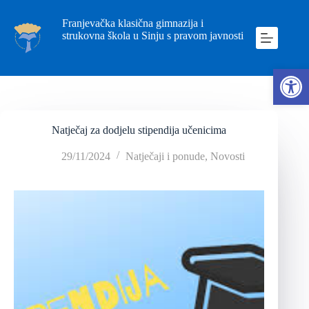
Franjevačka klasična gimnazija i
strukovna škola u Sinju s pravom javnosti
Ope
Natječaj za dodjelu stipendija učenicima
29/11/2024
Natječaji i ponude
,
Novosti