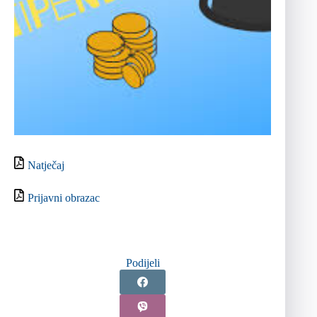
Natječaj
Prijavni obrazac
Podijeli