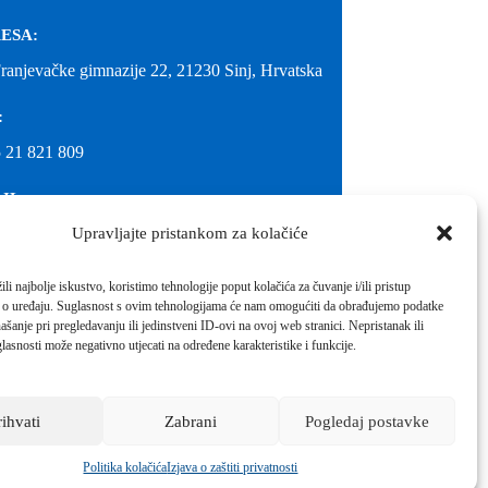
ESA:
Franjevačke gimnazije 22, 21230 Sinj, Hrvatska
:
 21 821 809
IL:
Upravljajte pristankom za kolačiće
@gimnazija-franjevacka-klasicna-sinj.skole.hr
IL:
li najbolje iskustvo, koristimo tehnologije poput kolačića za čuvanje i/ili pristup
 o uređaju. Suglasnost s ovim tehnologijama će nam omogućiti da obrađujemo podatke
inj@gmail.com
ašanje pri pregledavanju ili jedinstveni ID-ovi na ovoj web stranici. Nepristanak ili
molimo kontaktirati školu.
lasnosti može negativno utjecati na određene karakteristike i funkcije.
Izrada web stranica škole:
IT DESIGN
rihvati
Zabrani
Pogledaj postavke
Škola koja pomaže vratiti osmijeh!
Politika kolačića
Izjava o zaštiti privatnosti