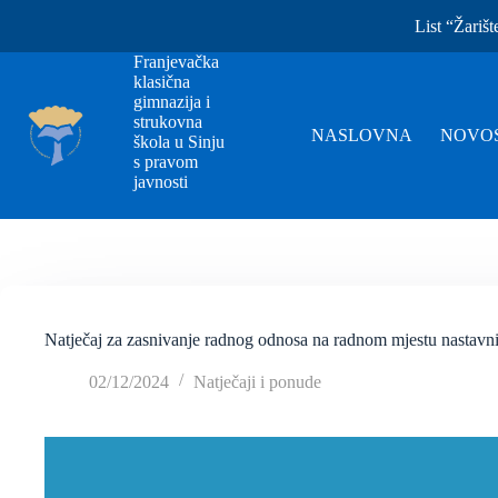
List “Žarišt
Franjevačka
klasična
gimnazija i
strukovna
NASLOVNA
NOVOS
škola u Sinju
s pravom
javnosti
Natječaj za zasnivanje radnog odnosa na radnom mjestu nastavni
02/12/2024
Natječaji i ponude