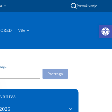
ja
Pretraživanje
Ope
PORED
Više
traga
Pretraga
ARHIVA
2026