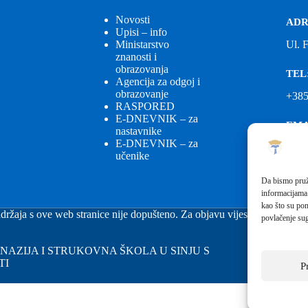
Novosti
ADR
Upisi – info
Ministarstvo
Ul. 
znanosti i
obrazovanja
TEL
Agencija za odgoj i
obrazovanje
+385
RASPORED
E-DNEVNIK – za
EMA
nastavnike
E-DNEVNIK – za
ured
učenike
EMA
Da bismo pruži
informacijama
fkgs
kao što su pon
držaja s ove web stranice nije dopušteno. Za objavu vijesti sa stranice 
povlačenje sug
GIMNAZIJA I STRUKOVNA ŠKOLA U SINJU S
TI
P