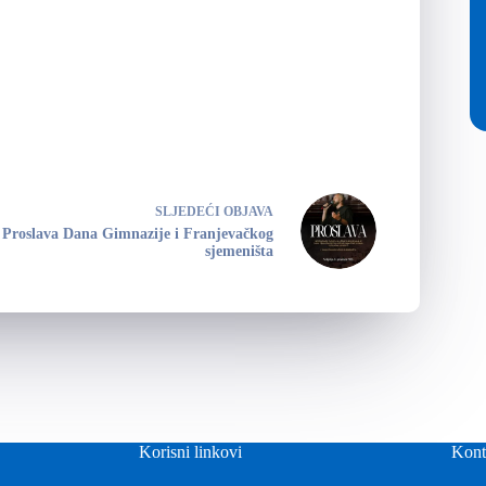
SLJEDEĆI
OBJAVA
Proslava Dana Gimnazije i Franjevačkog
sjemeništa
Korisni linkovi
Kont