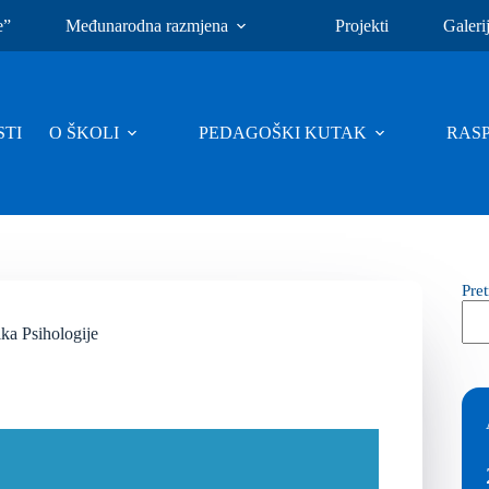
e”
Međunarodna razmjena
Projekti
Galeri
TI
O ŠKOLI
PEDAGOŠKI KUTAK
RAS
Pre
ka Psihologije