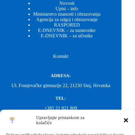
Novosti
Upisi – info
Ministarstvo znanosti i obrazovanja
Agencija za odgoj i obrazovanje
RASPORED
E-DNEVNIK – za nastavnike
E-DNEVNIK – za učenike
Kontakt
ADRESA:
Ul. Franjevačke gimnazije 22, 21230 Sinj, Hrvatska
TEL:
+385 21 821 809
Upravljajte pristankom za
EMAIL:
kolačiće
ured@gimnazija-franjevacka-klasicna-sinj.skole.hr