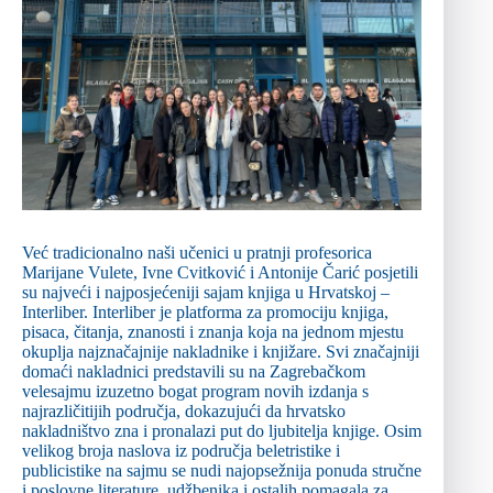
Već tradicionalno naši učenici u pratnji profesorica
Marijane Vulete, Ivne Cvitković i Antonije Čarić posjetili
su najveći i najposjećeniji sajam knjiga u Hrvatskoj –
Interliber. Interliber je platforma za promociju knjiga,
pisaca, čitanja, znanosti i znanja koja na jednom mjestu
okuplja najznačajnije nakladnike i knjižare. Svi značajniji
domaći nakladnici predstavili su na Zagrebačkom
velesajmu izuzetno bogat program novih izdanja s
najrazličitijih područja, dokazujući da hrvatsko
nakladništvo zna i pronalazi put do ljubitelja knjige. Osim
velikog broja naslova iz područja beletristike i
publicistike na sajmu se nudi najopsežnija ponuda stručne
i poslovne literature, udžbenika i ostalih pomagala za