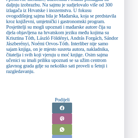
daljnju izobrazbu. Na sajmu je sudjelovalo više od 300
izlagača iz Hrvatske i inozemstva. U fokusu
ovogodišnjeg sajma bila je Mađarska, koja se predstavila
kroz književni, umjetnički i gastronomski program.
Posjetitelji su mogli upoznati i mađarske autore čija su
djela objavljena na hrvatskom jeziku među kojima su
Krisztina Tóth, László Földényi, András Forgách, Sándor
Jászberényi, Noémi Orvos-Tóth. Interliber nije samo
sajam knjiga, on je mjesto susreta autora, nakladnika,
čitatelja i svih koji vjeruju u moć knjige. Osim sajma
učenici su imali priliku upoznati se sa užim centrom
glavnog grada gdje su nekoliko sati proveli u šetnji i
razgledavanju.
Podijeli