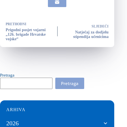
PRETHODNI
SLJEDEĆI
Prigodni posjet vojarni
Natječaj za dodjelu
„126. brigade Hrvatske
stipendija učenicima
vojske“
Pretraga
Pretraga
ARHIVA
2026