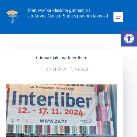
Franjevačka klasična gimnazija i
strukovna škola u Sinju s pravom javnosti
Ope
Gimnazijalci na Interliberu
22/11/2024
Novosti