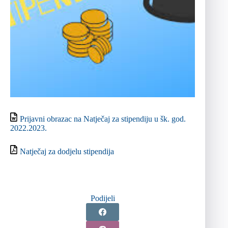
Prijavni obrazac na Natječaj za stipendiju u šk. god.
2022.2023.
Natječaj za dodjelu stipendija
Podijeli