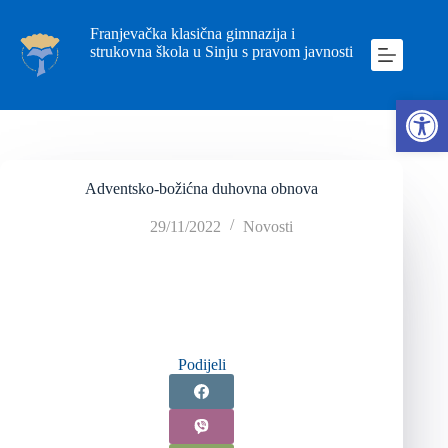
Franjevačka klasična gimnazija i
strukovna škola u Sinju s pravom javnosti
Ope
Adventsko-božićna duhovna obnova
29/11/2022
Novosti
Podijeli