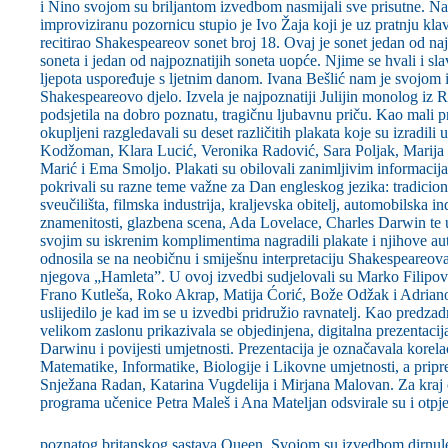
i Nino svojom su briljantom izvedbom nasmijali sve prisutne. N
improviziranu pozornicu stupio je Ivo Žaja koji je uz pratnju kla
recitirao Shakespeareov sonet broj 18. Ovaj je sonet jedan od n
soneta i jedan od najpoznatijih soneta uopće. Njime se hvali i sla
ljepota uspoređuje s ljetnim danom. Ivana Bešlić nam je svojom 
Shakespeareovo djelo. Izvela je najpoznatiji Julijin monolog iz R
podsjetila na dobro poznatu, tragičnu ljubavnu priču. Kao mali pr
okupljeni razgledavali su deset različitih plakata koje su izradili
Kodžoman, Klara Lucić, Veronika Radović, Sara Poljak, Marija 
Marić i Ema Smoljo. Plakati su obilovali zanimljivim informacija
pokrivali su razne teme važne za Dan engleskog jezika: tradicion
sveučilišta, filmska industrija, kraljevska obitelj, automobilska in
znamenitosti, glazbena scena, Ada Lovelace, Charles Darwin te u
svojim su iskrenim komplimentima nagradili plakate i njihove au
odnosila se na neobičnu i smiješnu interpretaciju Shakespeareova ci
njegova „Hamleta”. U ovoj izvedbi sudjelovali su Marko Filipovi
Frano Kutleša, Roko Akrap, Matija Ćorić, Bože Odžak i Adrian
uslijedilo je kad im se u izvedbi pridružio ravnatelj. Kao predza
velikom zaslonu prikazivala se objedinjena, digitalna prezentaci
Darwinu i povijesti umjetnosti. Prezentacija je označavala korela
Matematike, Informatike, Biologije i Likovne umjetnosti, a pripre
Snježana Radan, Katarina Vugdelija i Mirjana Malovan. Za kraj
programa učenice Petra Maleš i Ana Mateljan odsvirale su i ot
poznatog britanskog sastava Queen. Svojom su izvedbom dirnule 