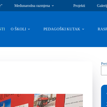
e”
Međunarodna razmjena
Projekti
Galeri
TI
O ŠKOLI
PEDAGOŠKI KUTAK
RAS
Pre