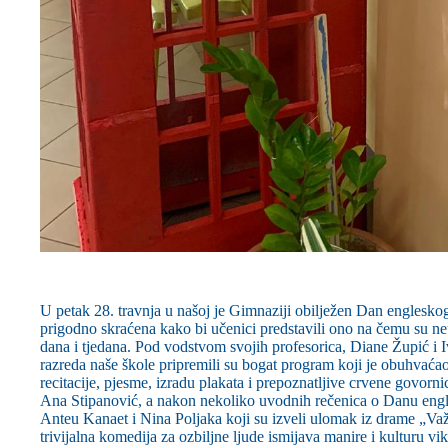
U petak 28. travnja u našoj je Gimnaziji obilježen Dan engleskog
prigodno skraćena kako bi učenici predstavili ono na čemu su n
dana i tjedana. Pod vodstvom svojih profesorica, Diane Župić i 
razreda naše škole pripremili su bogat program koji je obuhvaća
recitacije, pjesme, izradu plakata i prepoznatljive crvene govorn
Ana Stipanović, a nakon nekoliko uvodnih rečenica o Danu engle
Anteu Kanaet i Nina Poljaka koji su izveli ulomak iz drame „Važ
trivijalna komedija za ozbiljne ljude ismijava manire i kulturu vi