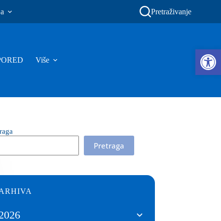
ja
Pretraživanje
Ope
PORED
Više
traga
Pretraga
ARHIVA
2026