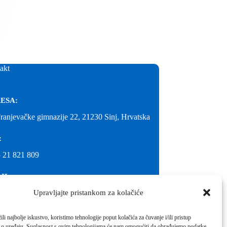
akt
ESA:
Franjevačke gimnazije 22, 21230 Sinj, Hrvatska
:
 21 821 809
IL:
Upravljajte pristankom za kolačiće
@gimnazija-franjevacka-klasicna-sinj.skole.hr
IL:
li najbolje iskustvo, koristimo tehnologije poput kolačića za čuvanje i/ili pristup
 o uređaju. Suglasnost s ovim tehnologijama će nam omogućiti da obrađujemo podatke