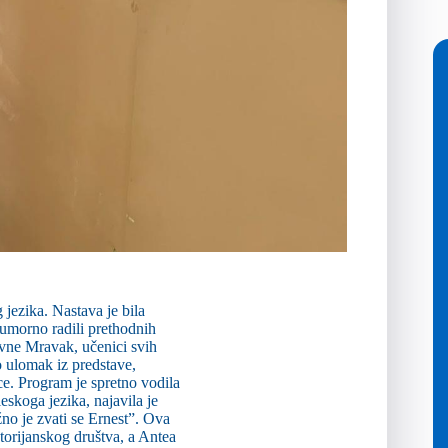
 jezika. Nastava je bila
eumorno radili prethodnih
Ivne Mravak, učenici svih
o ulomak iz predstave,
ice. Program je spretno vodila
skoga jezika, najavila je
no je zvati se Ernest”. Ova
ktorijanskog društva, a Antea