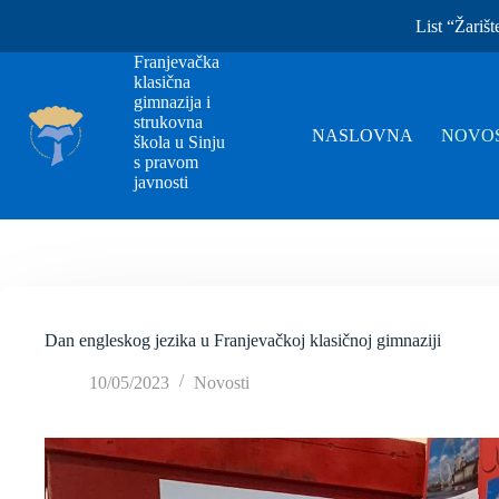
List “Žarišt
Franjevačka
klasična
gimnazija i
strukovna
NASLOVNA
NOVOS
škola u Sinju
s pravom
javnosti
Dan engleskog jezika u Franjevačkoj klasičnoj gimnaziji
10/05/2023
Novosti