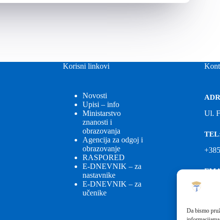
Korisni linkovi
Kont
Novosti
ADR
Upisi – info
Ministarstvo
Ul. 
znanosti i
obrazovanja
TEL
Agencija za odgoj i
obrazovanje
+385
RASPORED
E-DNEVNIK – za
EMA
nastavnike
E-DNEVNIK – za
ured
učenike
EMA
Da bismo pruži
informacijama