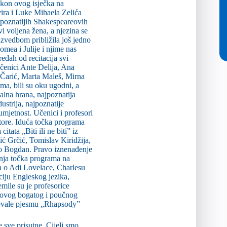
akon ovog isječka na
vira i Luke Mihaela Zelića
ajpoznatijih Shakespeareovih
vi voljena žena, a njezina se
izvedbom približila još jedno
omea i Julije i njime nas
edah od recitacija svi
 učenici Ante Delija, Ana
Čarić, Marta Maleš, Mirna
ma, bili su oku ugodni, a
alna hrana, najpoznatija
dustrija, najpoznatije
mjetnost. Učenici i profesori
tore. Iduća točka programa
tata „Biti ili ne biti” iz
ć Grčić, Tomislav Kiridžija,
o Bogdan. Pravo iznenađenje
dnja točka programa na
ja o Adi Lovelace, Charlesu
ciju Engleskog jezika,
mile su je profesorice
 ovog bogatog i poučnog
pjevale pjesmu „Rhapsody”
sve prisutne. Cijeli smo