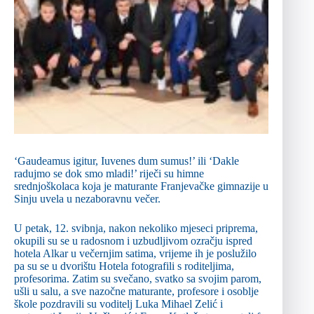
‘Gaudeamus igitur, Iuvenes dum sumus!’ ili ‘Dakle
radujmo se dok smo mladi!’ riječi su himne
srednjoškolaca koja je maturante Franjevačke gimnazije u
Sinju uvela u nezaboravnu večer.
U petak, 12. svibnja, nakon nekoliko mjeseci priprema,
okupili su se u radosnom i uzbudljivom ozračju ispred
hotela Alkar u večernjim satima, vrijeme ih je poslužilo
pa su se u dvorištu Hotela fotografili s roditeljima,
profesorima. Zatim su svečano, svatko sa svojim parom,
ušli u salu, a sve nazočne maturante, profesore i osoblje
škole pozdravili su voditelj Luka Mihael Zelić i