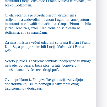
maturanti Lucija Vučković i Frano Kutleša te ravnatelj fra
Joško Kodžoman.
Cijela večer bila je prožeta plesom, druženjem i
smijehom, a zadovoljni hravnom i ugodnim ambijentom
maturanti su zahvalili domaćinima. Grupa ‘Piromani’ bila
je zadužena za glazbu. Tradicionalno se plesalo na
stolicama, ali i sa narančama.
Za miss i mistera večeri odabrani su Ivana Buljan i Frano
Kutleša, a pratnje su im bili Lucija Vučković i Borna
Jošt.
Veselo je bilo i za vrijeme tombole, podijeljene su mnoge
nagrade, od večera, boca pića, pršuta, bonova u
autoškolama i ‘više sreće drugi put’.
Ovom prilikom iz Franjevačke gimnazije zahvaljuju
donatorima koji su im pomogli u ostvarenju ovog
tradicionalnog događaja.