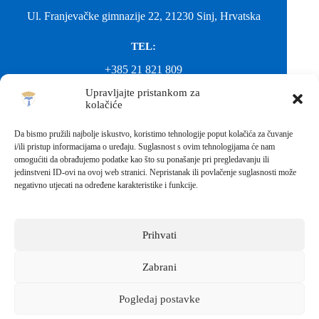
Ul. Franjevačke gimnazije 22, 21230 Sinj, Hrvatska
TEL:
+385 21 821 809
Upravljajte pristankom za
EMAIL:
kolačiće
ured@gimnazija-franjevacka-klasicna-sinj.skole.hr
Da bismo pružili najbolje iskustvo, koristimo tehnologije poput kolačića za čuvanje
i/ili pristup informacijama o uređaju. Suglasnost s ovim tehnologijama će nam
EMAIL:
omogućiti da obrađujemo podatke kao što su ponašanje pri pregledavanju ili
jedinstveni ID-ovi na ovoj web stranici. Nepristanak ili povlačenje suglasnosti može
fkgsinj@gmail.com
negativno utjecati na određene karakteristike i funkcije.
Svako neovlašteno preuzimanje fotografija i sadržaja s ove web
stranice nije dopušteno. Za objavu vijesti sa stranice molimo
kontaktirati školu.
Prihvati
Sva prava pridržana © 2026 - FRANJEVAČKA KLASIČNA
GIMNAZIJA I STRUKOVNA ŠKOLA U SINJU S
PRAVOM JAVNOSTI
Zabrani
Izrada web stranica škole:
IT DESIGN
Pogledaj postavke