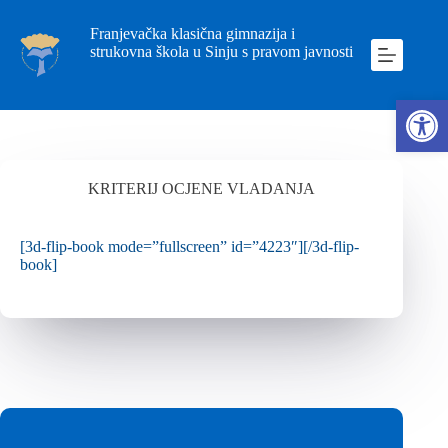
Franjevačka klasična gimnazija i
strukovna škola u Sinju s pravom javnosti
Ope
KRITERIJ OCJENE VLADANJA
[3d-flip-book mode=”fullscreen” id=”4223″][/3d-flip-
book]