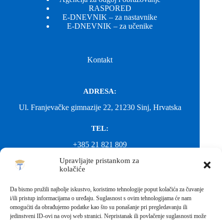
RASPORED
E-DNEVNIK – za nastavnike
E-DNEVNIK – za učenike
Kontakt
ADRESA:
Ul. Franjevačke gimnazije 22, 21230 Sinj, Hrvatska
TEL:
+385 21 821 809
Upravljajte pristankom za
EMAIL:
kolačiće
ured@gimnazija-franjevacka-klasicna-sinj.skole.hr
Da bismo pružili najbolje iskustvo, koristimo tehnologije poput kolačića za čuvanje
i/ili pristup informacijama o uređaju. Suglasnost s ovim tehnologijama će nam
EMAIL:
omogućiti da obrađujemo podatke kao što su ponašanje pri pregledavanju ili
jedinstveni ID-ovi na ovoj web stranici. Nepristanak ili povlačenje suglasnosti može
fkgsinj@gmail.com