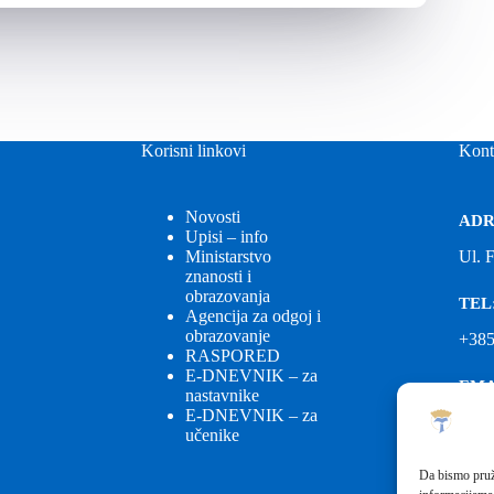
Korisni linkovi
Kont
Novosti
ADR
Upisi – info
Ministarstvo
Ul. 
znanosti i
obrazovanja
TEL
Agencija za odgoj i
obrazovanje
+385
RASPORED
E-DNEVNIK – za
EMA
nastavnike
E-DNEVNIK – za
ured
učenike
EMA
Da bismo pruži