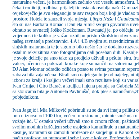
maturalne večeri, je harmonikom začinio već veselu atmosferu. U
čekali roditelji, rodbina, prijatelji te ostatak osoblja naše Gimna
ovjekovječio je svu eleganciju te sav raspon boja koji je vladao t
prostore Hotela te zauzeli svoja mjesta.
Lijepa Naša
i
Gaudeamu
što su nas Barbara Romac i Daniela Šimić svojim govorima uvel
obratio se ravnatelj Joško Kodžoman. Ravnatelj je, po običaju
vrijednosti te koliko je važan ozbiljan pristup školskim obvezam
našeg ravnatelja predstavnici 4.A i 4.B svojim su razrednicima 
sinjskih maturanata te je sigurno bilo nešto što je dodatno razvese
ostalim rekvizitima smo fotografijama dali poseban duh. Kasnije k
je svoje delicije pa smo tako za predjelo uživali u pršutu, siru, fr
valcer, učenici su pokazali korake koje su naučili na satovima tj
DJ Alan Mornar odradio odličan posao te svima poznatim reperto
zabava bila zajamčena. Birali smo najelegantnije od najelegantnij
izboru za kralja i kraljicu večeri imali smo rezultate koji su varir
Ivan Crnjac i Ćiro Barać, a kraljica i njena pratnja su Gabriela
sa stolicama bila je Antonela Pavlinušić, dok ples s narančama,zbo
pobjednikom.
Ivan Jagnjić i Mia Milković pobrinuli su se da svi imaju priliku ok
bon u iznosu od 1000 kn, večeru u restoranu, minute sunčanja u so
vožnje itd. U ostatku večeri uživali smo u crnom rižotu, pašticad
svojim modnim izričajem sebe uspješno kamuflirale u maturantice
kasnije, maturanti su zamolili profesore da sudjeluju u Kahoot kv
način profesori su prepozanli sebe i svoje kolege. Profesorica Iv