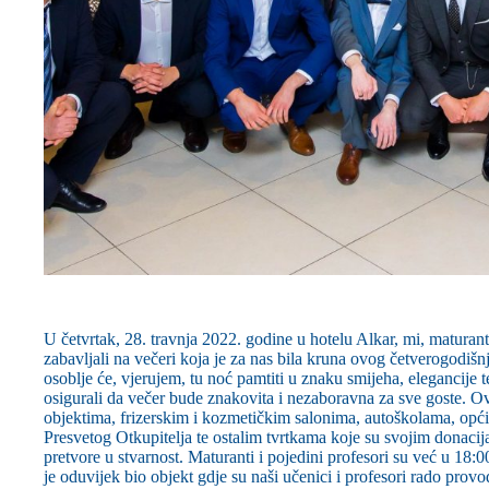
U četvrtak, 28. travnja 2022. godine u hotelu Alkar, mi, maturan
zabavljali na večeri koja je za nas bila kruna ovog četverogodišnj
osoblje će, vjerujem, tu noć pamtiti u znaku smijeha, elegancije
osigurali da večer bude znakovita i nezaboravna za sve goste. Ov
objektima, frizerskim i kozmetičkim salonima, autoškolama, op
Presvetog Otkupitelja te ostalim tvrtkama koje su svojim donaci
pretvore u stvarnost. Maturanti i pojedini profesori su već u 18:0
je oduvijek bio objekt gdje su naši učenici i profesori rado prov