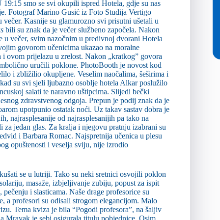
 19:15 smo se svi okupili ispred Hotela, gdje su nas
zije. Fotograf Marino Gusić iz Foto Studija Vertigo
u večer. Kasnije su glamurozno svi prisutni ušetali u
s
bili su znak da je večer službeno započela. Nakon
e u večer, svim nazočnim u predivnoj dvorani Hotela
, svojim govorom učenicima ukazao na moralne
a i ovom prijelazu u zrelost. Nakon „kratkog” govora
simbolično uručili poklone. PhotoBooth je novost kod
lilo i zbližilio okupljene. Veselim naočalima, šeširima i
ad su svi sjeli ljubazno osoblje hotela Alkar poslužilo
ancuskoj salati te naravno uštipcima. Slijedi bečki
elesnog zdravstvenog odgoja. Prepun je podij znak da je
arom upotpunio ostatak noći. Uz takav sastav dobra je
ih, najrasplesanije od najrasplesanijih pa tako na
ali za jedan glas. Za kralja i njegovu pratnju izabrani su
 Medvid i Barbara Romac. Najspretnija učenica u plesu
g opuštenosti i veselja sviju, nije izrodio
ušati se u lutriji. Tako su neki sretnici osvojili poklon
lariju, masaže, izbjeljivanje zubiju, popust za ispit
i, pečenju i slasticama. Naše drage profesorice su
, a profesori su odisali strogom elegancijom. Malo
izu. Tema kviza je bila “Pogodi profesora”, na šaljiv
na Mravak je sebi osigurala titulu pobjednice. Osim