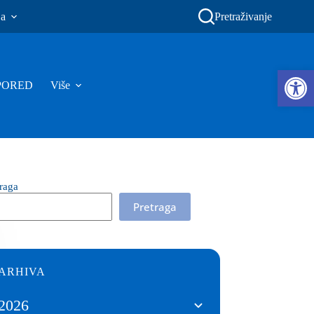
ja
Pretraživanje
Ope
PORED
Više
traga
Pretraga
ARHIVA
2026