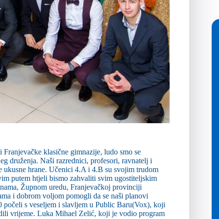
ti Franjevačke klasične gimnazije, ludo smo se
eg druženja. Naši razrednici, profesori, ravnatelj i
 te ukusne hrane. Učenici 4.A i 4.B su svojim trudom
im putem htjeli bismo zahvaliti svim ugostiteljskim
ćinama, Župnom uredu, Franjevačkoj provinciji
jama i dobrom voljom pomogli da se naši planovi
0 počeli s veseljem i slavljem u Public Baru(Vox), koji
odili vrijeme. Luka Mihael Zelić, koji je vodio program