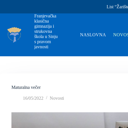
List “Žarišt
Franjevačka
klasična
gimnazija i
strukovna
NASLOVNA
NOVOS
škola u Sinju
s pravom
javnosti
Maturalna večer
16/05/2022
Novosti