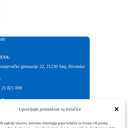
akt
ESA:
Franjevačke gimnazije 22, 21230 Sinj, Hrvatska
:
 21 821 809
IL:
Upravljajte pristankom za kolačiće
@gimnazija-franjevacka-klasicna-sinj.skole.hr
IL:
li najbolje iskustvo, koristimo tehnologije poput kolačića za čuvanje i/ili pristup