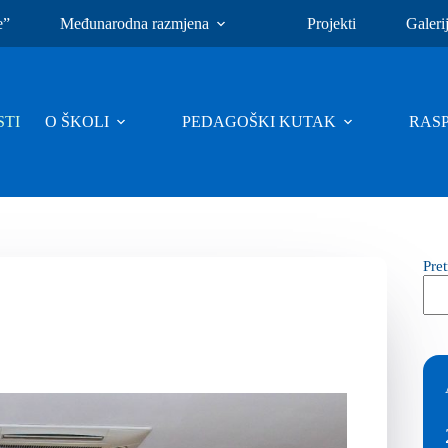
e”
Međunarodna razmjena
Projekti
Galeri
TI
O ŠKOLI
PEDAGOŠKI KUTAK
RAS
Pre