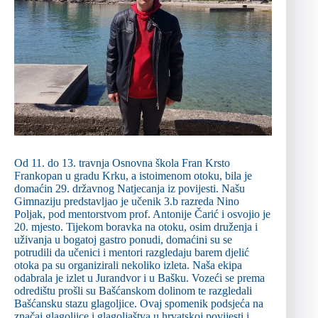
Od 11. do 13. travnja Osnovna škola Fran Krsto
Frankopan u gradu Krku, a istoimenom otoku, bila je
domaćin 29. državnog Natjecanja iz povijesti. Našu
Gimnaziju predstavljao je učenik 3.b razreda Nino
Poljak, pod mentorstvom prof. Antonije Čarić i osvojio je
20. mjesto. Tijekom boravka na otoku, osim druženja i
uživanja u bogatoj gastro ponudi, domaćini su se
potrudili da učenici i mentori razgledaju barem djelić
otoka pa su organizirali nekoliko izleta. Naša ekipa
odabrala je izlet u Jurandvor i u Bašku. Vozeći se prema
odredištu prošli su Bašćanskom dolinom te razgledali
Bašćansku stazu glagoljice. Ovaj spomenik podsjeća na
značaj glagoljice i glagoljaštva u hrvatskoj povijesti i