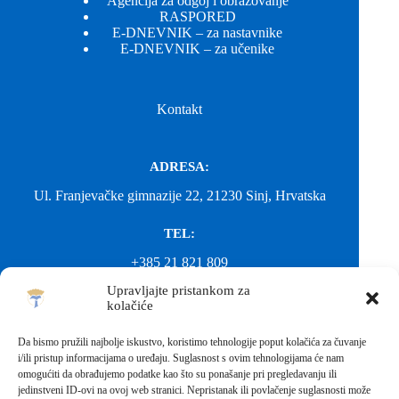
Agencija za odgoj i obrazovanje
RASPORED
E-DNEVNIK – za nastavnike
E-DNEVNIK – za učenike
Kontakt
ADRESA:
Ul. Franjevačke gimnazije 22, 21230 Sinj, Hrvatska
TEL:
+385 21 821 809
Upravljajte pristankom za
EMAIL:
kolačiće
ured@gimnazija-franjevacka-klasicna-sinj.skole.hr
Da bismo pružili najbolje iskustvo, koristimo tehnologije poput kolačića za čuvanje
i/ili pristup informacijama o uređaju. Suglasnost s ovim tehnologijama će nam
EMAIL:
omogućiti da obrađujemo podatke kao što su ponašanje pri pregledavanju ili
jedinstveni ID-ovi na ovoj web stranici. Nepristanak ili povlačenje suglasnosti može
fkgsinj@gmail.com