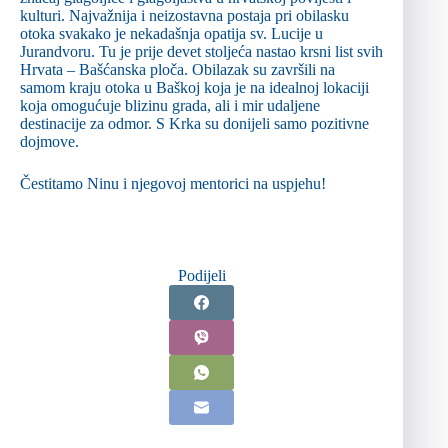
kulturi. Najvažnija i neizostavna postaja pri obilasku
otoka svakako je nekadašnja opatija sv. Lucije u
Jurandvoru. Tu je prije devet stoljeća nastao krsni list svih
Hrvata – Bašćanska ploča. Obilazak su završili na
samom kraju otoka u Baškoj koja je na idealnoj lokaciji
koja omogućuje blizinu grada, ali i mir udaljene
destinacije za odmor. S Krka su donijeli samo pozitivne
dojmove.
Čestitamo Ninu i njegovoj mentorici na uspjehu!
Podijeli