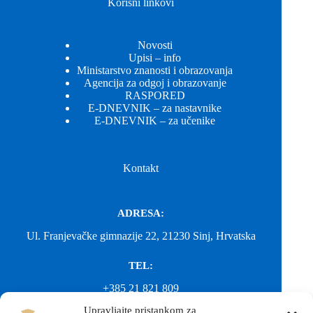
Korisni linkovi
Novosti
Upisi – info
Ministarstvo znanosti i obrazovanja
Agencija za odgoj i obrazovanje
RASPORED
E-DNEVNIK – za nastavnike
E-DNEVNIK – za učenike
Kontakt
ADRESA:
Ul. Franjevačke gimnazije 22, 21230 Sinj, Hrvatska
TEL:
+385 21 821 809
Upravljajte pristankom za