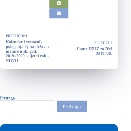
PRETHODNI
Kalendar i vremenik
SLJEDEĆI
polaganja ispita državne
Upute HZJZ za DM
mature u šk. god.
2019./20.
2019./2020. - ljetni rok -
NOVO
Pretraga
Pretraga