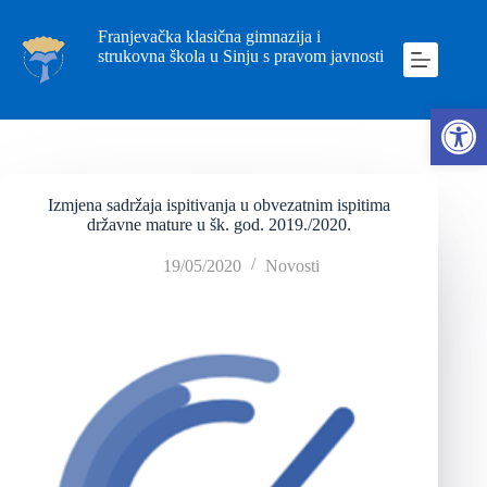
Franjevačka klasična gimnazija i
strukovna škola u Sinju s pravom javnosti
Ope
Izmjena sadržaja ispitivanja u obvezatnim ispitima
državne mature u šk. god. 2019./2020.
19/05/2020
Novosti